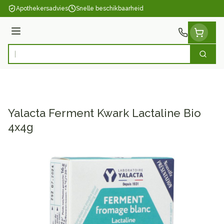
Ga naar de inhoud
Apothekersadvies
Snelle beschikbaarheid
Menu
Zoek
Product, merk, categorie...
Yalacta Ferment Kwark Lactaline Bio
4x4g