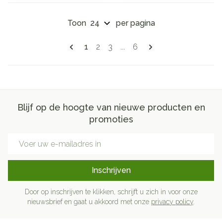
Toon
per pagina
Pagina's
U lees momenteel pagina
Pagina
Pagina
Pagina
1
2
3
...
6
Blijf op de hoogte van nieuwe producten en
promoties
E-mail adres
Inschrijven
Door op inschrijven te klikken, schrijft u zich in voor onze
nieuwsbrief en gaat u akkoord met onze
privacy policy
.