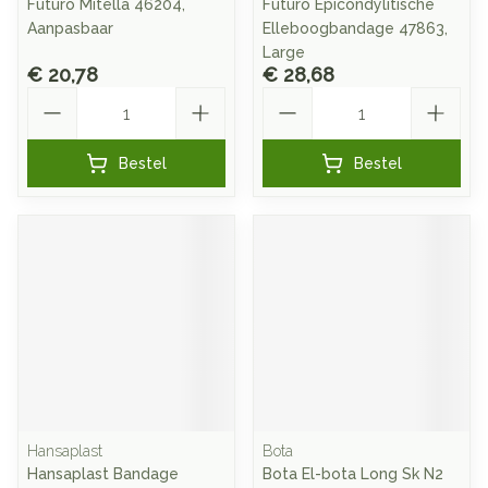
Futuro Mitella 46204,
Futuro Epicondylitische
Aanpasbaar
Elleboogbandage 47863,
Large
€ 20,78
€ 28,68
Aantal
Aantal
Bestel
Bestel
Hansaplast
Bota
Hansaplast Bandage
Bota El-bota Long Sk N2