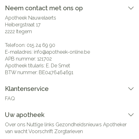
Neem contact met ons op
Apotheek Nauwelaerts
Heibergstraat 17
2222
Itegem
Telefoon:
015 24 69 90
E-mailadres:
info@
apotheek-online.be
APB nummer:
121702
Apotheek titularis:
E. De Smet
BTW nummer:
BE0476464691
Klantenservice
FAQ
Uw apotheek
Over ons
Nuttige links
Gezondheidsnieuws
Apotheker
van wacht
Voorschrift
Zorgtarieven