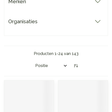
Merken
filter
Organisaties
filter
Producten
1
-
24
van
143
Sorteer op: