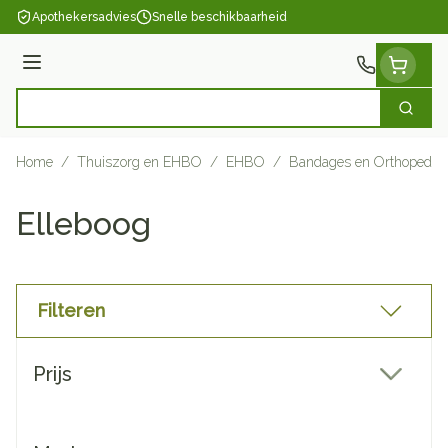
Ga naar de inhoud
Apothekersadvies
Snelle beschikbaarheid
Menu
Zoek
Product, merk, categorie...
Home
/
Thuiszorg en EHBO
/
EHBO
/
Bandages en Orthopedie 
Elleboog
Filteren
Doorgaan naar productlijst
Prijs
filter