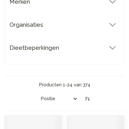
Merken
filter
Organisaties
filter
Dieetbeperkingen
filter
Producten
1
-
24
van
374
Sorteer op: