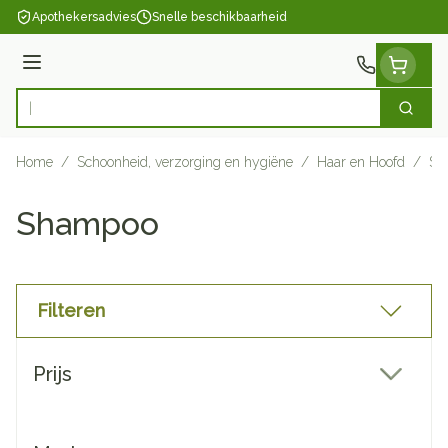
Ga naar de inhoud
Apothekersadvies
Snelle beschikbaarheid
Menu
Zoek
Product, merk, categorie...
Home
/
Schoonheid, verzorging en hygiëne
/
Haar en Hoofd
/
Sh
Shampoo
Filteren
Doorgaan naar productlijst
Prijs
filter