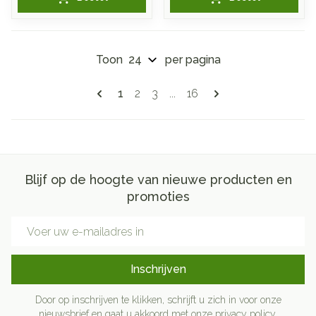
Toon
per pagina
Pagina's
U lees momenteel pagina
Pagina
Pagina
Pagina
1
2
3
...
16
Blijf op de hoogte van nieuwe producten en
promoties
E-mail adres
Inschrijven
Door op inschrijven te klikken, schrijft u zich in voor onze
nieuwsbrief en gaat u akkoord met onze
privacy policy
.