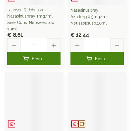
Johnson & Johnson
Nasasinuspray
Nasasinuspray 1mg/ml
A/allerg.0,5mg/ml
Sine Cons. Neusverstop.
Neusspr.susp.10ml
10ml
€ 8,61
€ 12,44
Aantal
Aantal
Bestel
Bestel
Geneesmiddel
Geneesmiddel
Op voorschrift