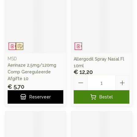
Geneesmiddel
Op voorschrift
Geneesmiddel
MSD
Allergodil Spray Nasal Fl
Aerinaze 2,5mg/120mg
10ml
€ 12,20
Comp Gereguleerde
Aantal
Afgifte 10
€ 5,70
Reserveer
Bestel