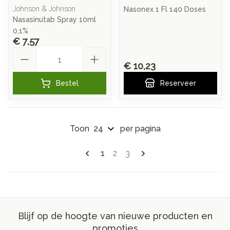
Johnson & Johnson
Nasonex 1 Fl 140 Doses
Nasasinutab Spray 10ml
0,1%
€ 7,57
Aantal
€ 10,23
Bestel
Reserveer
Toon
per pagina
Pagina's
U lees momenteel pagina
Pagina
Pagina
1
2
3
Blijf op de hoogte van nieuwe producten en
promoties