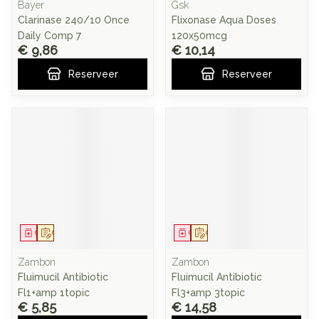
Bayer
Gsk
Clarinase 240/10 Once
Flixonase Aqua Doses
Daily Comp 7
120x50mcg
€ 9,86
€ 10,14
Reserveer
Reserveer
Geneesmiddel
Op voorschrift
Geneesmiddel
Op voorschrift
Zambon
Zambon
Fluimucil Antibiotic
Fluimucil Antibiotic
Fl1+amp 1topic
Fl3+amp 3topic
€ 5,85
€ 14,58