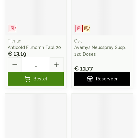
Geneesmiddel
Geneesmiddel
Op voorschrift
Tilman
Gsk
Anticold Filmomh Tabl 20
Avamys Neusspray Susp.
€ 13,19
120 Doses
Aantal
€ 13,77
Bestel
Reserveer