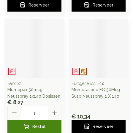
Reserveer
Reserveer
Geneesmiddel
Geneesmiddel
Op voorschrift
Sandoz
Eurogenerics (EG)
Momepax 50mcg
Mometasone EG 50Mcg
Neusspray 1x140 Dosissen
Susp Neusspray 1 X 140
€ 8,27
Aantal
€ 10,34
Bestel
Reserveer