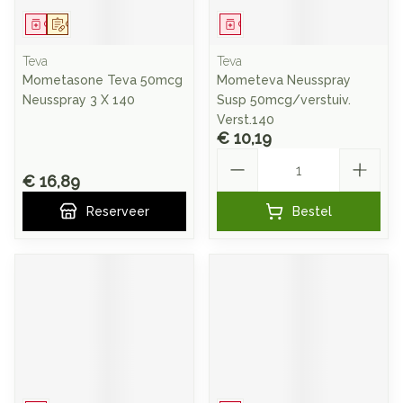
Geneesmiddel
Op voorschrift
Geneesmiddel
Teva
Teva
Mometasone Teva 50mcg
Mometeva Neusspray
Neusspray 3 X 140
Susp 50mcg/verstuiv.
Verst.140
€ 10,19
Aantal
€ 16,89
Reserveer
Bestel