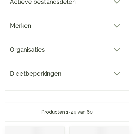
Actieve bestandsdelen
filter
Merken
filter
Organisaties
filter
Dieetbeperkingen
filter
Producten
1
-
24
van
60