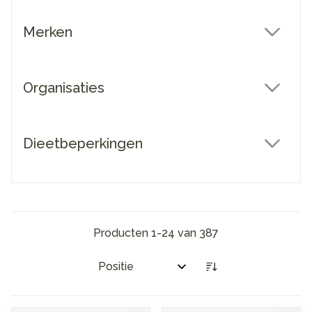
Merken
filter
Organisaties
filter
Dieetbeperkingen
filter
Producten
1
-
24
van
387
Sorteer op: