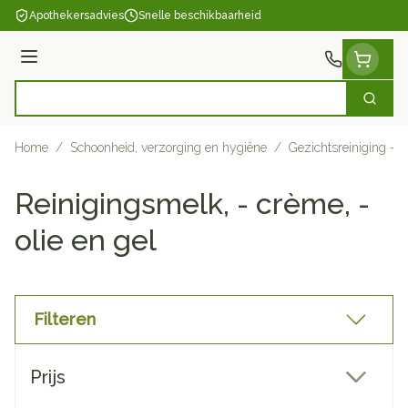
Ga naar de inhoud
Apothekersadvies
Snelle beschikbaarheid
Menu
Zoek
Product, merk, categorie...
Home
/
Schoonheid, verzorging en hygiëne
/
Gezichtsreiniging - 
Reinigingsmelk, - crème, -
olie en gel
Filteren
Doorgaan naar productlijst
Prijs
filter