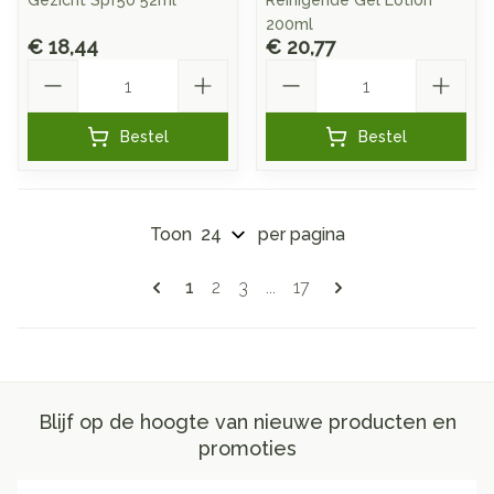
Gezicht Spf50 52ml
Reinigende Gel Lotion
200ml
€ 18,44
€ 20,77
Aantal
Aantal
Bestel
Bestel
Toon
per pagina
Pagina's
U lees momenteel pagina
Pagina
Pagina
Pagina
1
2
3
...
17
Blijf op de hoogte van nieuwe producten en
promoties
E-mail adres