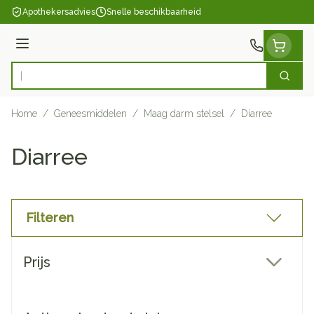
Ga naar de inhoud
Apothekersadvies
Snelle beschikbaarheid
Menu
Zoek
Product, merk, categorie...
Home
/
Geneesmiddelen
/
Maag darm stelsel
/
Diarree
Diarree
Filteren
Doorgaan naar productlijst
Prijs
filter