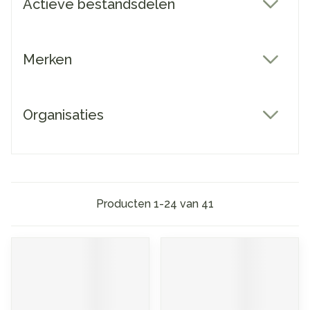
Actieve bestandsdelen
filter
Merken
filter
Organisaties
filter
Producten
1
-
24
van
41