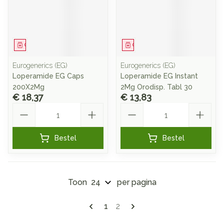
Geneesmiddel
Geneesmiddel
Eurogenerics (EG)
Eurogenerics (EG)
Loperamide EG Caps
Loperamide EG Instant
200X2Mg
2Mg Orodisp. Tabl 30
€ 18,37
€ 13,83
Aantal
Aantal
Bestel
Bestel
Toon
per pagina
Pagina's
U lees momenteel pagina
Pagina
1
2