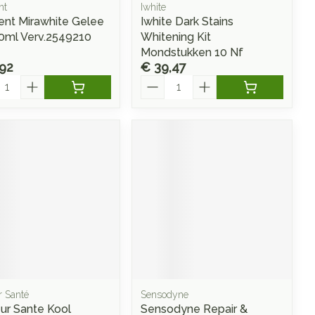
nt
Iwhite
ent Mirawhite Gelee
Iwhite Dark Stains
0ml Verv.2549210
Whitening Kit
Mondstukken 10 Nf
,92
€ 39,47
l
Aantal
r Santé
Sensodyne
ur Sante Kool
Sensodyne Repair &