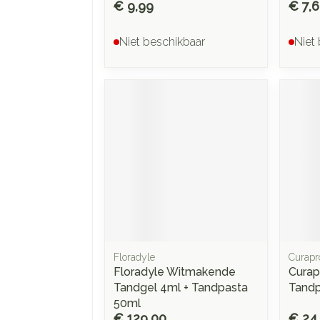
€ 9,99
€ 7,
Niet beschikbaar
Niet
Floradyle
Curapr
Floradyle Witmakende
Curap
Tandgel 4ml + Tandpasta
Tand
50ml
€ 129,00
€ 24