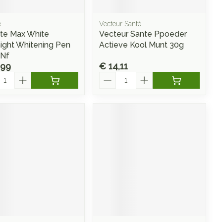
e
Vecteur Santé
te Max White
Vecteur Sante Ppoeder
ight Whitening Pen
Actieve Kool Munt 30g
 Nf
,99
€ 14,11
l
Aantal