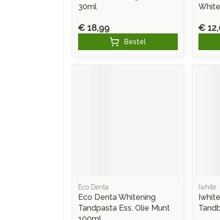
30ml
White
€ 18,99
€ 12
Bestel
Eco Denta
Iwhite
Eco Denta Whitening
Iwhit
Tandpasta Ess. Olie Munt
Tandb
100ml