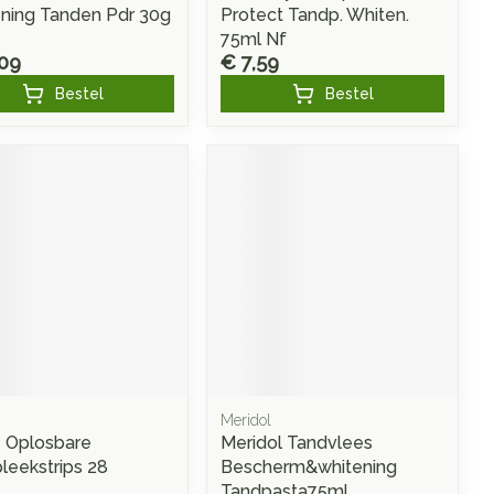
ning Tanden Pdr 30g
Protect Tandp. Whiten.
75ml Nf
,09
€ 7,59
Bestel
Bestel
Meridol
e Oplosbare
Meridol Tandvlees
leekstrips 28
Bescherm&whitening
Tandpasta75ml