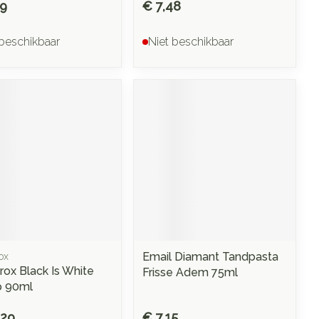
69
€ 7,48
 beschikbaar
Niet beschikbaar
Email Diamant Tandpasta
ox
rox Black Is White
Frisse Adem 75ml
p 90ml
,29
€ 7,15