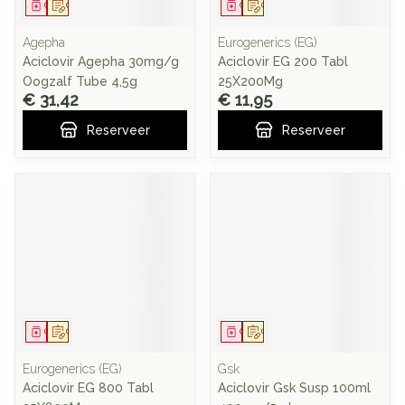
Geneesmiddel
Op voorschrift
Geneesmiddel
Op voorschrift
Agepha
Eurogenerics (EG)
Aciclovir Agepha 30mg/g
Aciclovir EG 200 Tabl
Oogzalf Tube 4,5g
25X200Mg
€ 31,42
€ 11,95
Reserveer
Reserveer
Geneesmiddel
Op voorschrift
Geneesmiddel
Op voorschrift
Eurogenerics (EG)
Gsk
Aciclovir EG 800 Tabl
Aciclovir Gsk Susp 100ml