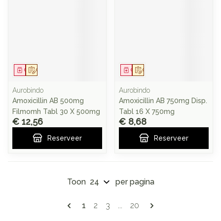
Geneesmiddel
Op voorschrift
Geneesmiddel
Op voorschrift
Aurobindo
Aurobindo
Amoxicillin AB 500mg
Amoxicillin AB 750mg Disp.
Filmomh Tabl 30 X 500mg
Tabl 16 X 750mg
€ 12,56
€ 8,68
Reserveer
Reserveer
Toon
per pagina
Pagina's
U lees momenteel pagina
Pagina
Pagina
Pagina
1
2
3
...
20