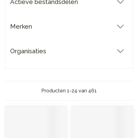
Actieve bestandsdelen
filter
Merken
filter
Organisaties
filter
Producten
1
-
24
van
461