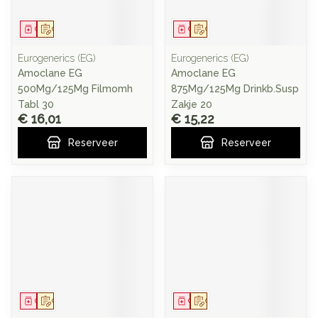
Geneesmiddel
Op voorschrift
Geneesmiddel
Op voorschrift
Eurogenerics (EG)
Eurogenerics (EG)
Amoclane EG
Amoclane EG
500Mg/125Mg Filmomh
875Mg/125Mg Drinkb.Susp
Tabl 30
Zakje 20
€ 16,01
€ 15,22
Reserveer
Reserveer
Geneesmiddel
Op voorschrift
Geneesmiddel
Op voorschrift