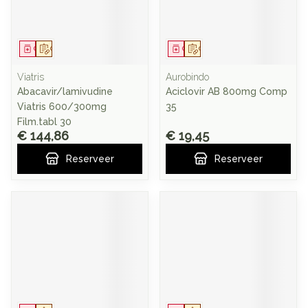
Geneesmiddel
Op voorschrift
Geneesmiddel
Op voorschrift
Viatris
Aurobindo
Abacavir/lamivudine
Aciclovir AB 800mg Comp
Viatris 600/300mg
35
Film.tabl 30
€ 144,86
€ 19,45
Reserveer
Reserveer