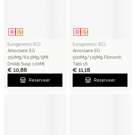
Geneesmiddel
Op voorschrift
Geneesmiddel
Op voorschrift
Eurogenerics (EG)
Eurogenerics (EG)
Amoclane EG
Amoclane EG
250Mg/62,5Mg/5Ml
500Mg/125Mg Filmomh
Drinkb.Susp 100Ml
Tabl 16
€ 10,88
€ 11,18
Reserveer
Reserveer