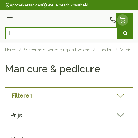
Ga naar de inhoud
Apothekersadvies
Snelle beschikbaarheid
Menu
Zoek
Product, merk, categorie...
Home
/
Schoonheid, verzorging en hygiëne
/
Handen
/
Manicure
Manicure & pedicure
Filteren
Doorgaan naar productlijst
Prijs
filter