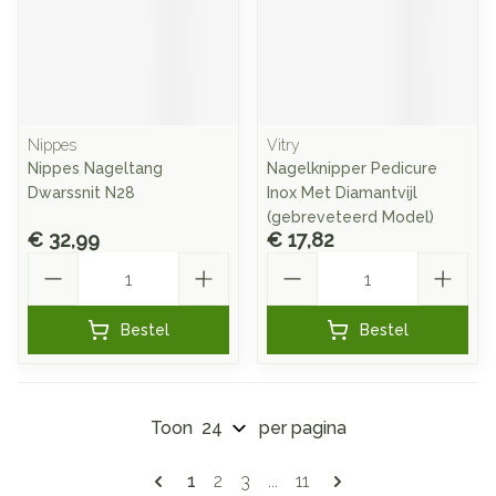
Nippes
Vitry
Nippes Nageltang
Nagelknipper Pedicure
Dwarssnit N28
Inox Met Diamantvijl
(gebreveteerd Model)
€ 32,99
€ 17,82
Aantal
Aantal
Bestel
Bestel
Toon
per pagina
Pagina's
U lees momenteel pagina
Pagina
Pagina
Pagina
1
2
3
...
11