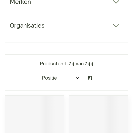
Merken
filter
Organisaties
filter
Producten
1
-
24
van
244
Sorteer op: