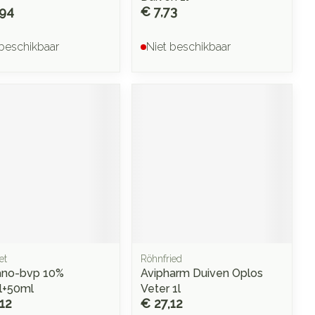
,94
€ 7,73
 beschikbaar
Niet beschikbaar
et
Röhnfried
ano-bvp 10%
Avipharm Duiven Oplos
l+50ml
Veter 1l
12
€ 27,12