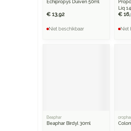
Echipropys Duiven 50ml
Propo
Liq 1
€ 13,92
€ 16
Niet beschikbaar
Niet
Beaphar
oroph
Beaphar Birdyl 30ml
Colom