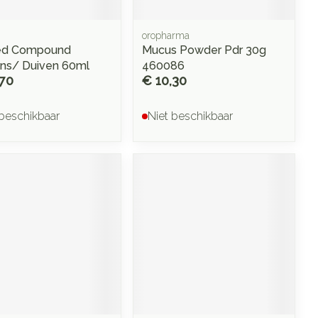
oropharma
d Compound
Mucus Powder Pdr 30g
ns/ Duiven 60ml
460086
,70
€ 10,30
 beschikbaar
Niet beschikbaar