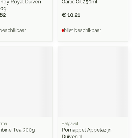
ney Royal Duiven
Garlic Oil 250ml
40g
,62
€ 10,21
 beschikbaar
Niet beschikbaar
arma
Belgavet
bine Tea 300g
Pomappel Appelazijn
Duiven 1l