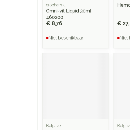
Hemol
oropharma
Omni-vit Liquid 30ml
460200
€ 8,76
€ 27
Niet beschikbaar
Niet
Belgavet
Belgav