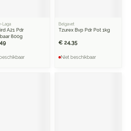
e-Laga
Belgavet
ird A21 Pdr
Tzurex Bvp Pdr Pot 1kg
baar 800g
,49
€ 24,35
 beschikbaar
Niet beschikbaar