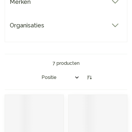
Merken
filter
Organisaties
filter
7
producten
Sorteer op: