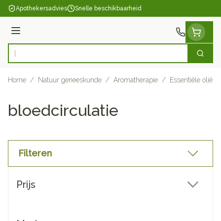
Ga naar de inhoud
Apothekersadvies
Snelle beschikbaarheid
Menu
Zoek
Product, merk, categorie...
Home
/
Natuur geneeskunde
/
Aromatherapie
/
Essentiële oliën
bloedcirculatie
Filteren
Doorgaan naar productlijst
Prijs
filter