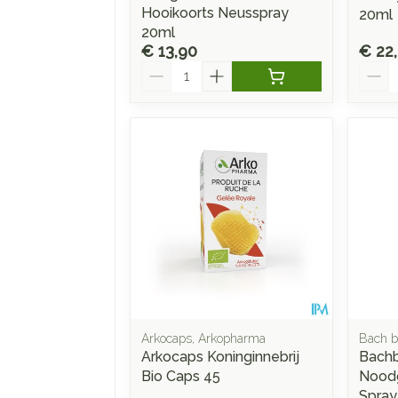
Hooikoorts Neusspray
20ml
20ml
€ 13,90
€ 22
Aantal
Aanta
Arkocaps, Arkopharma
Bach b
Arkocaps Koninginnebrij
Bachb
Bio Caps 45
Noodg
Spray