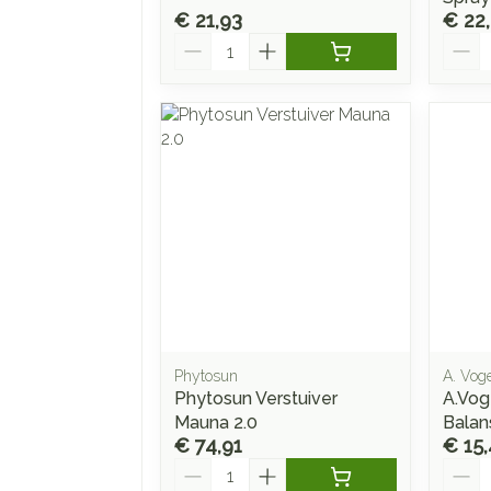
€ 21,93
€ 22
Aantal
Aanta
Phytosun
A. Vog
Phytosun Verstuiver
A.Vog
Mauna 2.0
Balan
€ 74,91
€ 15,
Aantal
Aanta