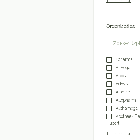
Toon meer
Handhygiëne
Batterijen
Massagebalsem en
Manicure & pedic
Toebehoren
Organisaties
Steriel materiaal
Hormonaal stels
Mond
filter
Droge mond
Gynaecologie
Elektrische tande
2pharma
Interdentaal - flos
A. Vogel
Aboca
Kunstgebit
Advys
Toon meer
Alanine
Allopharm
Alphamega
Apotheek B
Hubert
Toon meer