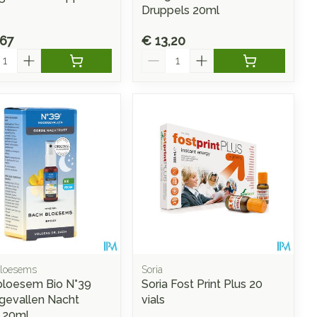
Druppels 20ml
,67
€ 13,20
l
Aantal
loesems
Soria
loesem Bio N°39
Soria Fost Print Plus 20
evallen Nacht
vials
 20ml