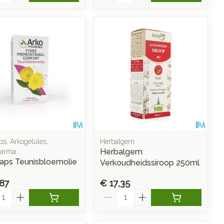
ps, Arkogelules,
Herbalgem
Herbalgem
harma
aps Teunisbloemolie
Verkoudheidssiroop 250ml
,87
€ 17,35
l
Aantal