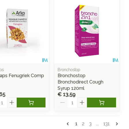
ps
Bronchostop
aps Fenugriek Comp
Bronchostop
Bronchodirect Cough
Syrup 120ml
65
€ 13,59
l
Aantal
Pagina's
U lees momenteel pagin
Pagina
Pagina
Pagina
1
2
3
...
131