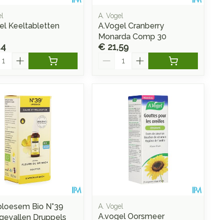
el
A. Vogel
el Keeltabletten
A.Vogel Cranberry
Monarda Comp 30
44
€ 21,59
l
Aantal
loesem Bio N°39
A. Vogel
A.vogel Oorsmeer
evallen Druppels