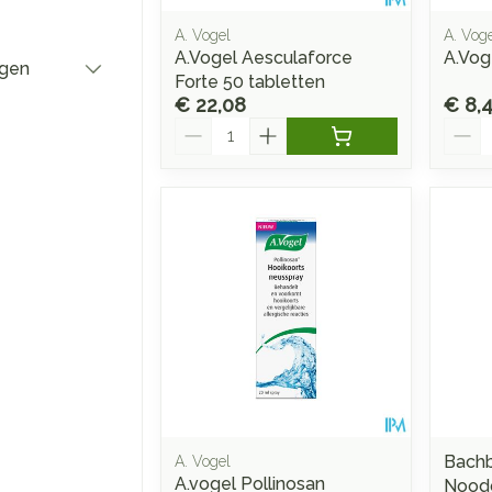
A. Vogel
A. Vog
A.Vogel Aesculaforce
A.Vog
ngen
Forte 50 tabletten
€ 22,08
€ 8,
Aantal
Aanta
Bachb
A. Vogel
A.vogel Pollinosan
Noodg