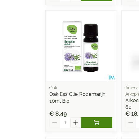
Oak
Arkoca
Oak Ess Olie Rozemarijn
Arkop
Arkoc
10ml Bio
60
€ 8,49
€ 18
Aantal
Aanta