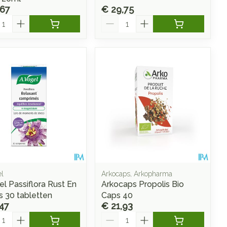
,67
€ 29,75
l
Aantal
el
Arkocaps, Arkopharma
el Passiflora Rust En
Arkocaps Propolis Bio
s 30 tabletten
Caps 40
47
€ 21,93
l
Aantal