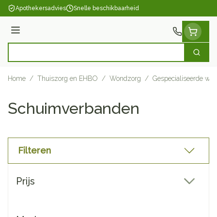
Ga naar de inhoud
Apothekersadvies
Snelle beschikbaarheid
Menu
Zoek
Product, merk, categorie...
Home
/
Thuiszorg en EHBO
/
Wondzorg
/
Gespecialiseerde wo
Schuimverbanden
Filteren
Doorgaan naar productlijst
Prijs
filter