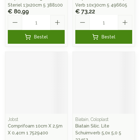
Steriel 13x20cm 5 388100
Verb 10x30cm 5 496605
€ 80,99
€ 73,22
Aantal
Aantal
Bestel
Bestel
Jobst
Biatain, Coloplast
Comprifoam 10cm X 2,5m
Biatain Silic. Lite
X 0,4cm 1 7529400
Schuimverb 5,0x 5,0 5
33452