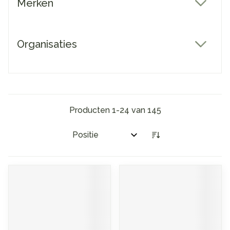
Merken
filter
Organisaties
filter
Producten
1
-
24
van
145
Sorteer op: