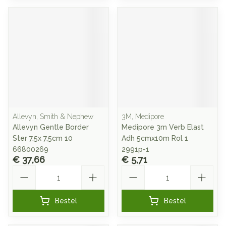
Allevyn, Smith & Nephew
3M, Medipore
Allevyn Gentle Border
Medipore 3m Verb Elast
Ster 7,5x 7,5cm 10
Adh 5cmx10m Rol 1
66800269
2991p-1
€ 37,66
€ 5,71
Aantal
Aantal
Bestel
Bestel