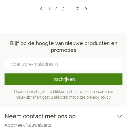
Pagina's
U lees momenteel pagina
Pagina
Pagina
Pagina
1
2
3
...
7
Blijf op de hoogte van nieuwe producten en
promoties
E-mail adres
Inschrijven
Door op inschrijven te klikken, schrijft u zich in voor onze
nieuwsbrief en gaat u akkoord met onze
privacy policy
.
Neem contact met ons op
Apotheek Nauwelaerts