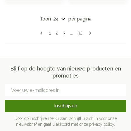
Toon
per pagina
Pagina's
U lees momenteel pagina
Pagina
Pagina
Pagina
1
2
3
...
32
Blijf op de hoogte van nieuwe producten en
promoties
E-mail adres
Inschrijven
Door op inschrijven te klikken, schrijft u zich in voor onze
nieuwsbrief en gaat u akkoord met onze
privacy policy
.