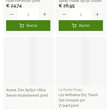
Fluid Perfector 50ml
Spray Fluide Spf30 200ml
€ 24,74
€ 26,95
Aantal
Aantal
Bestel
Bestel
La Roche Posay
Avene Zon Spf50+ Ultra
Lrp Anthelios Dry Touch
Serum Hydraterend 30ml
Gel Uvmune 50+
Z/parf.50ml