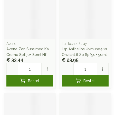
Avene
La Roche Posay
Avene Zon Sunsimed Ka
Lrp Anthelios Uvmune400
Creme Spf50+ 80ml Nf
Onzicht.fl Zp Spf50+ 50ml
€ 33,44
€ 23,95
Aantal
Aantal
Bestel
Bestel