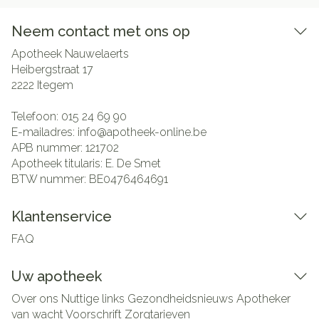
Neem contact met ons op
Apotheek Nauwelaerts
Heibergstraat 17
2222
Itegem
Telefoon:
015 24 69 90
E-mailadres:
info@
apotheek-online.be
APB nummer:
121702
Apotheek titularis:
E. De Smet
BTW nummer:
BE0476464691
Klantenservice
FAQ
Uw apotheek
Over ons
Nuttige links
Gezondheidsnieuws
Apotheker
van wacht
Voorschrift
Zorgtarieven