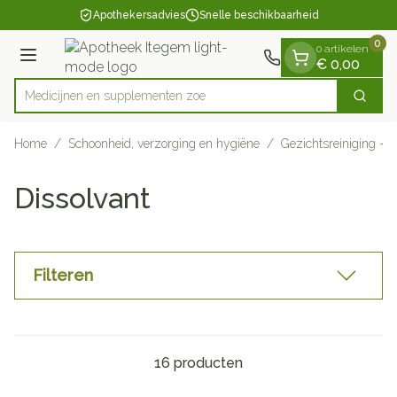
Dia 1 van 1
Ga naar de inhoud
Apothekersadvies
Snelle beschikbaarheid
0
0 artikelen
Menu
€ 0,00
Medicijnen en supp
Zoek
Product, merk, categorie...
Home
/
Schoonheid, verzorging en hygiëne
/
Gezichtsreiniging - 
Dissolvant
Filteren
16
producten