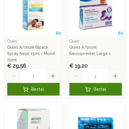
Quies
Quies
Quies A/snurk Bipack
Quies A/snurk
Spray Neus 15ml + Mond
Neusspreider Large 1
70ml
€ 29,56
€ 19,20
Aantal
Aantal
Bestel
Bestel