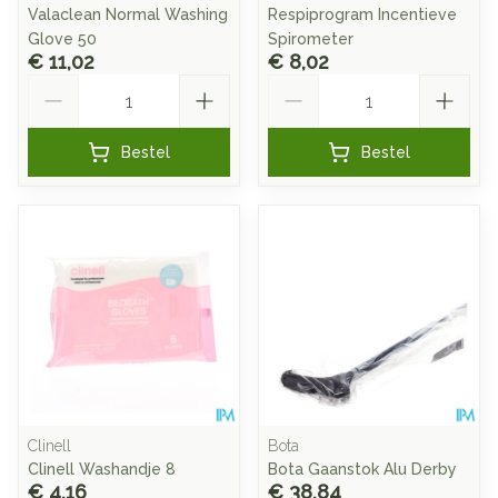
Valaclean Normal Washing
Respiprogram Incentieve
Glove 50
Spirometer
€ 11,02
€ 8,02
Aantal
Aantal
Bestel
Bestel
Clinell
Bota
Clinell Washandje 8
Bota Gaanstok Alu Derby
€ 4,16
€ 38,84