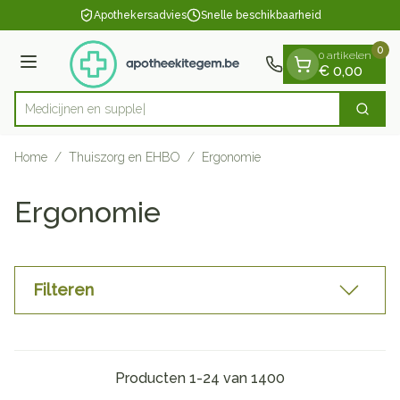
Dia 1 van 1
Ga naar de inhoud
Apothekersadvies
Snelle beschikbaarheid
0
0 artikelen
Menu
€ 0,00
Zoek
Product, merk, categorie...
Home
/
Thuiszorg en EHBO
/
Ergonomie
Ergonomie
Filteren
Producten
1
-
24
van
1400