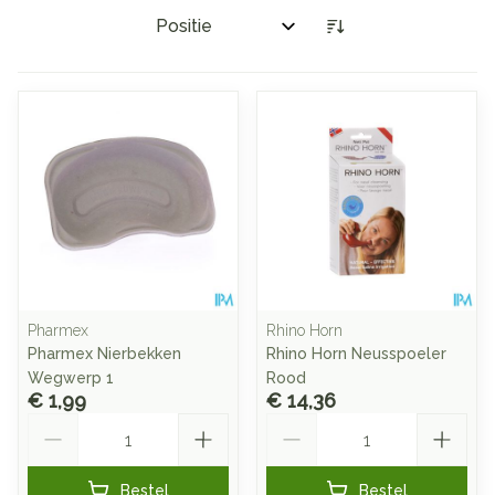
Sorteer op:
Pharmex
Rhino Horn
Pharmex Nierbekken
Rhino Horn Neusspoeler
Wegwerp 1
Rood
€ 1,99
€ 14,36
Aantal
Aantal
Bestel
Bestel