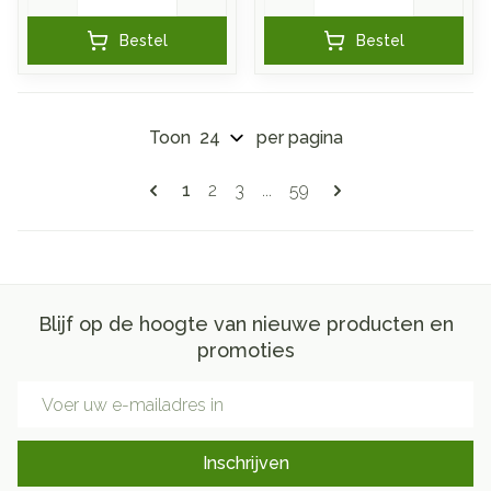
Bestel
Bestel
Toon
per pagina
Pagina's
U lees momenteel pagina
Pagina
Pagina
Pagina
1
2
3
...
59
Blijf op de hoogte van nieuwe producten en
promoties
E-mail adres
Inschrijven