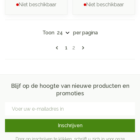
Niet beschikbaar
Niet beschikbaar
Toon
per pagina
Pagina's
U lees momenteel pagina
Pagina
1
2
Blijf op de hoogte van nieuwe producten en
promoties
E-mail adres
Inschrijven
Door op inschrijven te klikken, schrijft u zich in voor onze