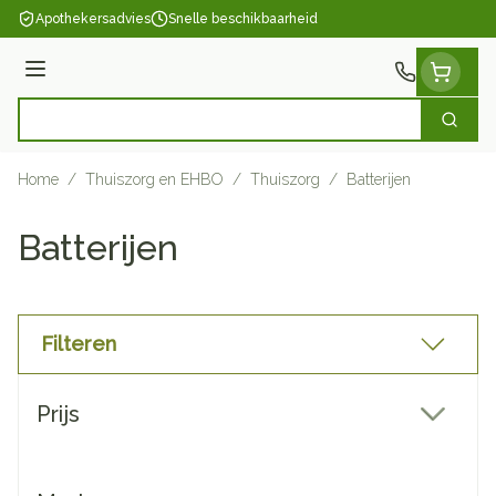
Ga naar de inhoud
Apothekersadvies
Snelle beschikbaarheid
Menu
Zoek
Product, merk, categorie...
Home
/
Thuiszorg en EHBO
/
Thuiszorg
/
Batterijen
Batterijen
Filteren
Doorgaan naar productlijst
Prijs
filter