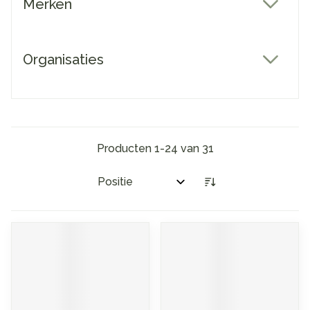
Merken
filter
Organisaties
filter
Producten
1
-
24
van
31
Sorteer op: