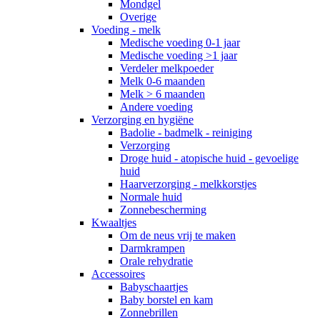
Mondgel
Overige
Voeding - melk
Medische voeding 0-1 jaar
Medische voeding >1 jaar
Verdeler melkpoeder
Melk 0-6 maanden
Melk > 6 maanden
Andere voeding
Verzorging en hygiëne
Badolie - badmelk - reiniging
Verzorging
Droge huid - atopische huid - gevoelige
huid
Haarverzorging - melkkorstjes
Normale huid
Zonnebescherming
Kwaaltjes
Om de neus vrij te maken
Darmkrampen
Orale rehydratie
Accessoires
Babyschaartjes
Baby borstel en kam
Zonnebrillen