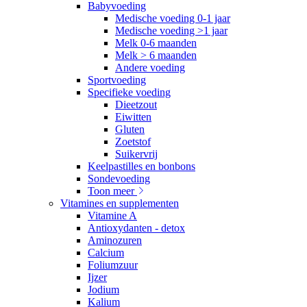
Babyvoeding
Medische voeding 0-1 jaar
Medische voeding >1 jaar
Melk 0-6 maanden
Melk > 6 maanden
Andere voeding
Sportvoeding
Specifieke voeding
Dieetzout
Eiwitten
Gluten
Zoetstof
Suikervrij
Keelpastilles en bonbons
Sondevoeding
Toon meer
Vitamines en supplementen
Vitamine A
Antioxydanten - detox
Aminozuren
Calcium
Foliumzuur
Ijzer
Jodium
Kalium