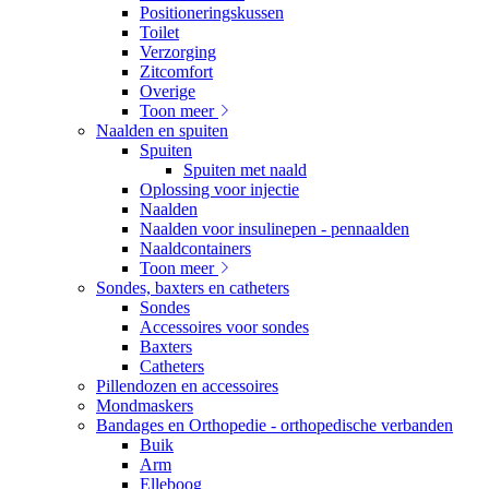
Positioneringskussen
Toilet
Verzorging
Zitcomfort
Overige
Toon meer
Naalden en spuiten
Spuiten
Spuiten met naald
Oplossing voor injectie
Naalden
Naalden voor insulinepen - pennaalden
Naaldcontainers
Toon meer
Sondes, baxters en catheters
Sondes
Accessoires voor sondes
Baxters
Catheters
Pillendozen en accessoires
Mondmaskers
Bandages en Orthopedie - orthopedische verbanden
Buik
Arm
Elleboog