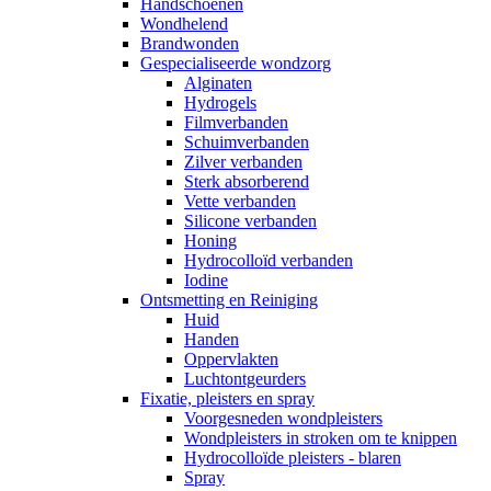
Handschoenen
Wondhelend
Brandwonden
Gespecialiseerde wondzorg
Alginaten
Hydrogels
Filmverbanden
Schuimverbanden
Zilver verbanden
Sterk absorberend
Vette verbanden
Silicone verbanden
Honing
Hydrocolloïd verbanden
Iodine
Ontsmetting en Reiniging
Huid
Handen
Oppervlakten
Luchtontgeurders
Fixatie, pleisters en spray
Voorgesneden wondpleisters
Wondpleisters in stroken om te knippen
Hydrocolloïde pleisters - blaren
Spray