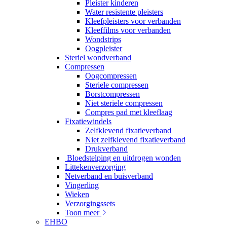
Pleister kinderen
Water resistente pleisters
Kleefpleisters voor verbanden
Kleeffilms voor verbanden
Wondstrips
Oogpleister
Steriel wondverband
Compressen
Oogcompressen
Steriele compressen
Borstcompressen
Niet steriele compressen
Compres pad met kleeflaag
Fixatiewindels
Zelfklevend fixatieverband
Niet zelfklevend fixatieverband
Drukverband
Bloedstelping en uitdrogen wonden
Littekenverzorging
Netverband en buisverband
Vingerling
Wieken
Verzorgingssets
Toon meer
EHBO