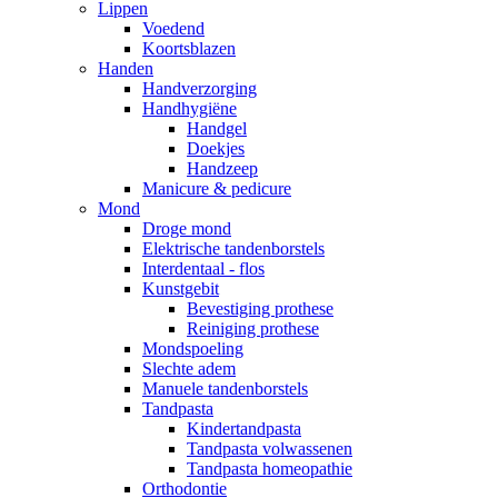
Lippen
Voedend
Koortsblazen
Handen
Handverzorging
Handhygiëne
Handgel
Doekjes
Handzeep
Manicure & pedicure
Mond
Droge mond
Elektrische tandenborstels
Interdentaal - flos
Kunstgebit
Bevestiging prothese
Reiniging prothese
Mondspoeling
Slechte adem
Manuele tandenborstels
Tandpasta
Kindertandpasta
Tandpasta volwassenen
Tandpasta homeopathie
Orthodontie