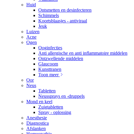
Huid
Ontsmetten en desinfecteren
Schimmels
Koortsblaasjes - antiviraal
Jeuk
Luizen
Acne
Ogen
Ooginfecties
Anti allergische en anti inflammatoire middelen
Ontzwellende middelen
Glaucoom
Kunsttranen
Toon meer
Oor
Neus
Tabletten
Neussprays en -druppels
Mond en keel
Zuigtabletten
Spray - oplossing
Anesthesie
Diagnostica
Afslanken
Homeopathie