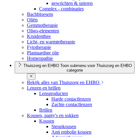
gewrichten & spieren
Complex - combinaties
Bachbloesem
Oliën
Gemmotherapie
Oligo-elementen
Kruidenthee
Licht- en warmtetherapie
Fytotherapie
Plantaardige olie
Homeopathie
Thuiszorg en EHBO
Toon submenu voor Thuiszorg en EHBO
categorie
Bekijk alles van Thuiszorg en EHBO
Lenzen en brillen
Lensproducten
Harde contactlenzen
Zachte contactlenzen
Brillen
Kousen, panty's en sokken
Kousen
Steunkousen
Anti embolie kousen