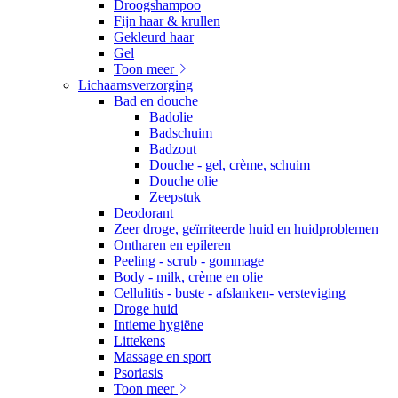
Droogshampoo
Fijn haar & krullen
Gekleurd haar
Gel
Toon meer
Lichaamsverzorging
Bad en douche
Badolie
Badschuim
Badzout
Douche - gel, crème, schuim
Douche olie
Zeepstuk
Deodorant
Zeer droge, geïrriteerde huid en huidproblemen
Ontharen en epileren
Peeling - scrub - gommage
Body - milk, crème en olie
Cellulitis - buste - afslanken- versteviging
Droge huid
Intieme hygiëne
Littekens
Massage en sport
Psoriasis
Toon meer