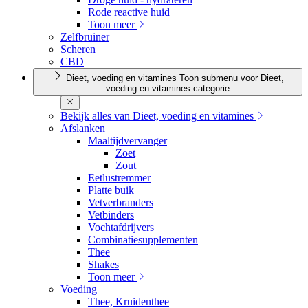
Rode reactive huid
Toon meer
Zelfbruiner
Scheren
CBD
Dieet, voeding en vitamines
Toon submenu voor Dieet,
voeding en vitamines categorie
Bekijk alles van Dieet, voeding en vitamines
Afslanken
Maaltijdvervanger
Zoet
Zout
Eetlustremmer
Platte buik
Vetverbranders
Vetbinders
Vochtafdrijvers
Combinatiesupplementen
Thee
Shakes
Toon meer
Voeding
Thee, Kruidenthee