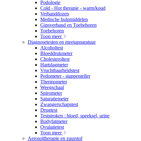
Podologie
Cold - Hot therapie - warm/koud
Verbanddozen
Medische hulpmiddelen
Gipsverband en Toebehoren
Toebehoren
Toon meer
Diagnosetesten en meetapparatuur
Alcoholtest
Bloeddrukmeter
Cholesteroltest
Hartslagmeter
Vruchtbaarheidstest
Pedometer - stappenteller
Thermometer
Weegschaal
Spirometer
Saturatiemeter
Zwangerschapstest
Drugtest
Teststroken : bloed, speeksel, urine
Bodyfatmeter
Ovulatietest
Toon meer
Aerosoltherapie en zuurstof