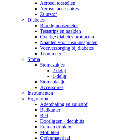
Aerosol toestellen
Aerosol accessoires
Zuurstof
Diabetes
Bloedglucosemeter
Teststrips en naalden
Overige diabetes producten
Naalden voor insulinespuiten
Voetverzorging bij diabetes
Toon meer
Stoma
Stomazakjes
2 delig
1-delig
Stomaplaatje
Accessoires
Instrumenten
Ergonomie
Ademhaling en zuurstof
Badkamer
Bed
Doorliggen - decubitis
Eten en drinken
Mobiliteit
Oefenmateriaal