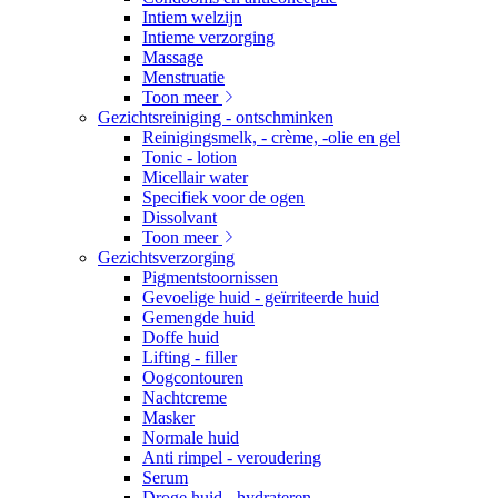
Intiem welzijn
Intieme verzorging
Massage
Menstruatie
Toon meer
Gezichtsreiniging - ontschminken
Reinigingsmelk, - crème, -olie en gel
Tonic - lotion
Micellair water
Specifiek voor de ogen
Dissolvant
Toon meer
Gezichtsverzorging
Pigmentstoornissen
Gevoelige huid - geïrriteerde huid
Gemengde huid
Doffe huid
Lifting - filler
Oogcontouren
Nachtcreme
Masker
Normale huid
Anti rimpel - veroudering
Serum
Droge huid - hydrateren