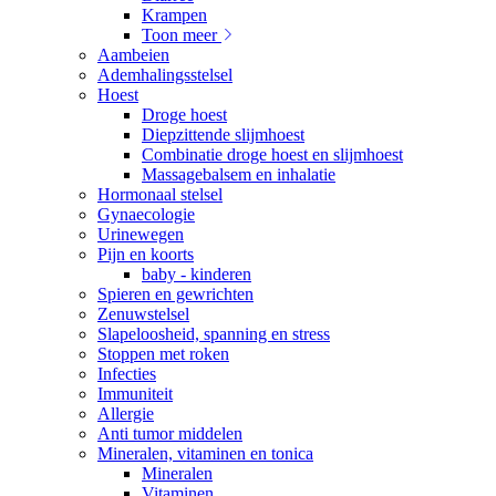
Krampen
Toon meer
Aambeien
Ademhalingsstelsel
Hoest
Droge hoest
Diepzittende slijmhoest
Combinatie droge hoest en slijmhoest
Massagebalsem en inhalatie
Hormonaal stelsel
Gynaecologie
Urinewegen
Pijn en koorts
baby - kinderen
Spieren en gewrichten
Zenuwstelsel
Slapeloosheid, spanning en stress
Stoppen met roken
Infecties
Immuniteit
Allergie
Anti tumor middelen
Mineralen, vitaminen en tonica
Mineralen
Vitaminen