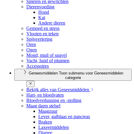
Spieren en gewrichten
Dierenvoeding
Hond
Kat
Andere dieren
Gemoed en stress
Vlooien en teken
Spijsvertering
Oren
Ogen
Mond, muil of snavel
Vacht, huid of pluimen
Accessoires
Geneesmiddelen
Toon submenu voor Geneesmiddelen
categorie
Bekijk alles van Geneesmiddelen
Hart- en bloedvaten
Bloedverdunning en -stolling
Maag darm stelsel
Maagzuur
Lever, galblaas en pancreas
Braken
Laxeermiddelen
Diarree