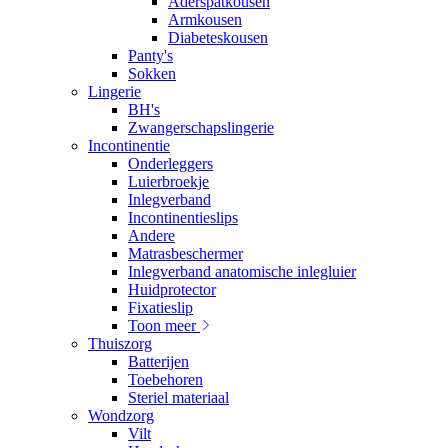
Aderspatkousen
Armkousen
Diabeteskousen
Panty's
Sokken
Lingerie
BH's
Zwangerschapslingerie
Incontinentie
Onderleggers
Luierbroekje
Inlegverband
Incontinentieslips
Andere
Matrasbeschermer
Inlegverband anatomische inlegluier
Huidprotector
Fixatieslip
Toon meer
Thuiszorg
Batterijen
Toebehoren
Steriel materiaal
Wondzorg
Vilt