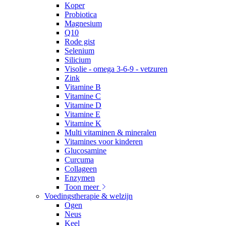
Koper
Probiotica
Magnesium
Q10
Rode gist
Selenium
Silicium
Visolie - omega 3-6-9 - vetzuren
Zink
Vitamine B
Vitamine C
Vitamine D
Vitamine E
Vitamine K
Multi vitaminen & mineralen
Vitamines voor kinderen
Glucosamine
Curcuma
Collageen
Enzymen
Toon meer
Voedingstherapie & welzijn
Ogen
Neus
Keel