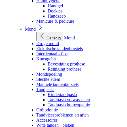
Handhygiëne
Handgel
Doekjes
Handzeep
Manicure & pedicure
Mond
Mond
Ga terug
Droge mond
Elektrische tandenborstels
Interdentaal - flos
Kunstgebit
Bevestiging prothese
Reiniging prothese
Mondspoeling
Slechte adem
Manuele tandenborstels
Tandpasta
Kindertandpasta
Tandpasta volwassenen
Tandpasta homeopathie
Orthodontie
Tandvleesproblemen en aften
Accessoires
Witte tanden - bleken