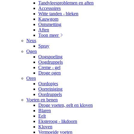
Tandvleesproblemen en aften
Accessoires
Witte tanden - bleken
Kauwgom
Ontsmetting
Aften
Toon meer
Neus
Spray
Ogen
Oogspoeling
Oogdruppels
Creme - gel
Droge ogen
Oren
Oordopjes
Oorreiniging
Oordruppels
Voeten en benen
Droge voeten, eelt en kloven
Blaren
Eelt
Eksteroog - likdoorn
Kloven
Vermoeide voeten