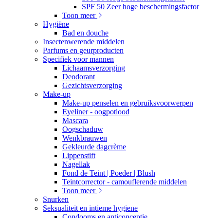
SPF 50 Zeer hoge beschermingsfactor
Toon meer
Hygiëne
Bad en douche
Insectenwerende middelen
Parfums en geurproducten
Specifiek voor mannen
Lichaamsverzorging
Deodorant
Gezichtsverzorging
Make-up
Make-up penselen en gebruiksvoorwerpen
Eyeliner - oogpotlood
Mascara
Oogschaduw
Wenkbrauwen
Gekleurde dagcrème
Lippenstift
Nagellak
Fond de Teint | Poeder | Blush
Teintcorrector - camouflerende middelen
Toon meer
Snurken
Seksualiteit en intieme hygiene
Condooms en anticonceptie