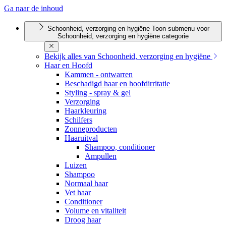
Ga naar de inhoud
Schoonheid, verzorging en hygiëne
Toon submenu voor
Schoonheid, verzorging en hygiëne categorie
Bekijk alles van Schoonheid, verzorging en hygiëne
Haar en Hoofd
Kammen - ontwarren
Beschadigd haar en hoofdirritatie
Styling - spray & gel
Verzorging
Haarkleuring
Schilfers
Zonneproducten
Haaruitval
Shampoo, conditioner
Ampullen
Luizen
Shampoo
Normaal haar
Vet haar
Conditioner
Volume en vitaliteit
Droog haar