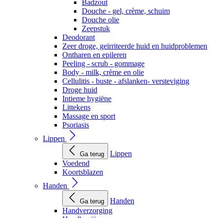
Badzout
Douche - gel, crème, schuim
Douche olie
Zeepstuk
Deodorant
Zeer droge, geïrriteerde huid en huidproblemen
Ontharen en epileren
Peeling - scrub - gommage
Body - milk, crème en olie
Cellulitis - buste - afslanken- versteviging
Droge huid
Intieme hygiëne
Littekens
Massage en sport
Psoriasis
Lippen
Lippen
Ga terug
Voedend
Koortsblazen
Handen
Handen
Ga terug
Handverzorging