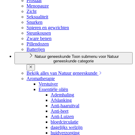
Prostaat
Menopauze
Zicht
Seksualiteit
Snurken
Spieren en gewrichten
Steunkousen
Zware benen
Pillendozen
Batterijen
Natuur geneeskunde
Toon submenu voor Natuur
geneeskunde categorie
Bekijk alles van Natuur geneeskunde
Aromatherapie
Verstuiver
Essentiële oliën
Ademhaling
Afslanking
Anti-haaruitval
Anti-beet
Anti-Luizen
bloedcirculatie
dagelijks welzijn
huidverzorging