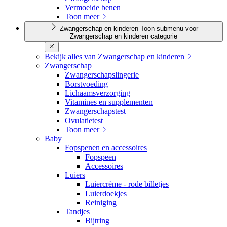
Vermoeide benen
Toon meer
Zwangerschap en kinderen
Toon submenu voor
Zwangerschap en kinderen categorie
Bekijk alles van Zwangerschap en kinderen
Zwangerschap
Zwangerschapslingerie
Borstvoeding
Lichaamsverzorging
Vitamines en supplementen
Zwangerschapstest
Ovulatietest
Toon meer
Baby
Fopspenen en accessoires
Fopspeen
Accessoires
Luiers
Luiercrème - rode billetjes
Luierdoekjes
Reiniging
Tandjes
Bijtring