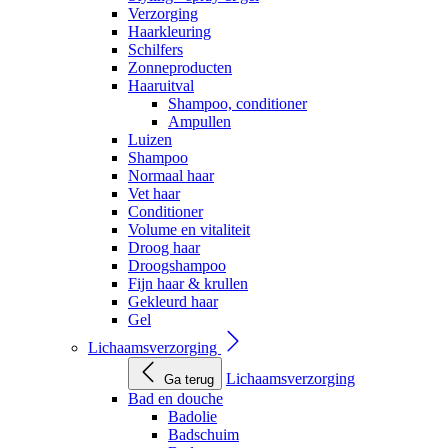
Verzorging
Haarkleuring
Schilfers
Zonneproducten
Haaruitval
Shampoo, conditioner
Ampullen
Luizen
Shampoo
Normaal haar
Vet haar
Conditioner
Volume en vitaliteit
Droog haar
Droogshampoo
Fijn haar & krullen
Gekleurd haar
Gel
Lichaamsverzorging
Lichaamsverzorging
Ga terug
Bad en douche
Badolie
Badschuim