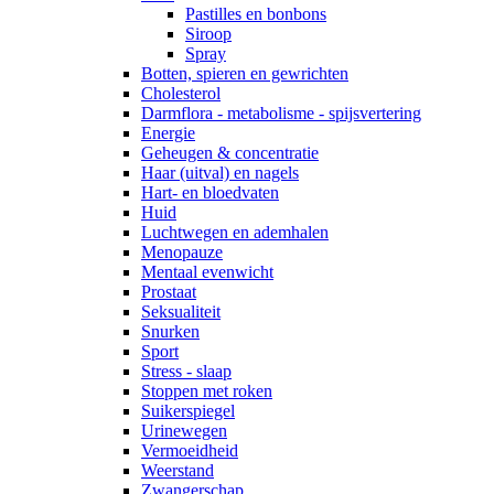
Pastilles en bonbons
Siroop
Spray
Botten, spieren en gewrichten
Cholesterol
Darmflora - metabolisme - spijsvertering
Energie
Geheugen & concentratie
Haar (uitval) en nagels
Hart- en bloedvaten
Huid
Luchtwegen en ademhalen
Menopauze
Mentaal evenwicht
Prostaat
Seksualiteit
Snurken
Sport
Stress - slaap
Stoppen met roken
Suikerspiegel
Urinewegen
Vermoeidheid
Weerstand
Zwangerschap