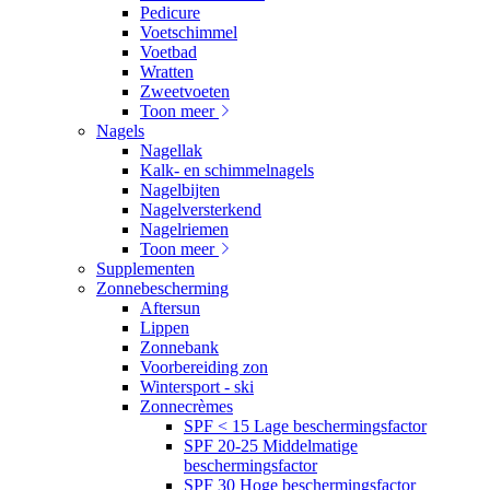
Pedicure
Voetschimmel
Voetbad
Wratten
Zweetvoeten
Toon meer
Nagels
Nagellak
Kalk- en schimmelnagels
Nagelbijten
Nagelversterkend
Nagelriemen
Toon meer
Supplementen
Zonnebescherming
Aftersun
Lippen
Zonnebank
Voorbereiding zon
Wintersport - ski
Zonnecrèmes
SPF < 15 Lage beschermingsfactor
SPF 20-25 Middelmatige
beschermingsfactor
SPF 30 Hoge beschermingsfactor