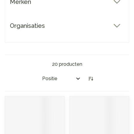
Merken
filter
Organisaties
filter
20
producten
Sorteer op: