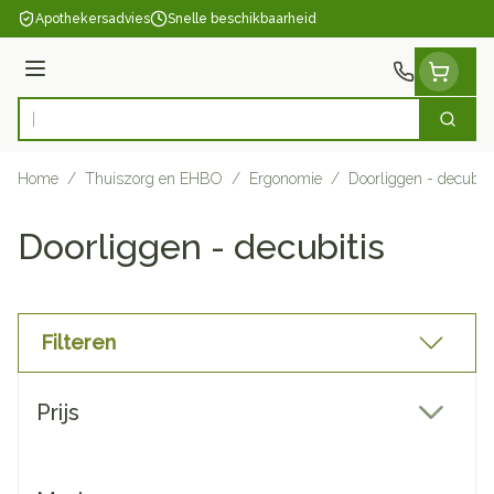
Ga naar de inhoud
Apothekersadvies
Snelle beschikbaarheid
Menu
Zoek
Product, merk, categorie...
Home
/
Thuiszorg en EHBO
/
Ergonomie
/
Doorliggen - decubiti
Doorliggen - decubitis
Filteren
Doorgaan naar productlijst
Prijs
filter