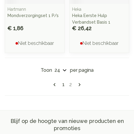
Hartmann
Heka
Mondverzorgingset 1 P/s
Heka Eerste Hulp
Verbandset Basis 1
€ 1,86
€ 26,42
Niet beschikbaar
Niet beschikbaar
Toon
per pagina
Pagina's
U lees momenteel pagina
Pagina
1
2
Blijf op de hoogte van nieuwe producten en
promoties