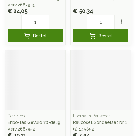
Verv.2687945
€ 24,05
€ 50,34
Aantal
Aantal
Bestel
Bestel
Covarmed
Lohmann Rauscher
Ehbo-tas Gevuld 70-delig
Raucoset Sondeerset Nr 1
Verv.2687952
(s) 145892
€ 39,11
€ 7,47