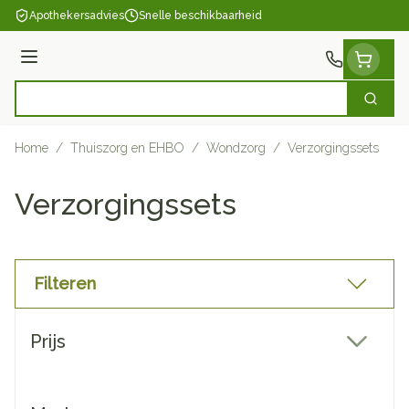
Ga naar de inhoud
Apothekersadvies
Snelle beschikbaarheid
Menu
Zoek
Product, merk, categorie...
Home
/
Thuiszorg en EHBO
/
Wondzorg
/
Verzorgingssets
Verzorgingssets
Filteren
Doorgaan naar productlijst
Prijs
filter