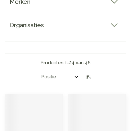
Merken
filter
Organisaties
filter
Producten
1
-
24
van
46
Sorteer op: