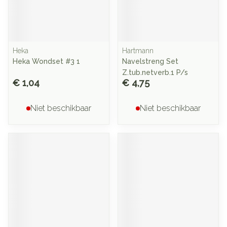
Heka
Hartmann
Heka Wondset #3 1
Navelstreng Set
Z.tub.netverb.1 P/s
€ 1,04
€ 4,75
Niet beschikbaar
Niet beschikbaar