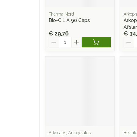
Pharma Nord
Arkop
Bio-C.L.A 90 Caps
Arkop
Afsla
€ 29,76
€ 34
Aantal
Aanta
Arkocaps, Arkogelules,
Be-Lif