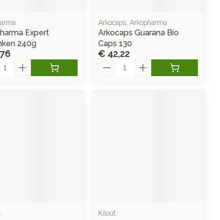
harma
Arkocaps, Arkopharma
harma Expert
Arkocaps Guarana Bio
nken 240g
Caps 130
,76
€ 42,22
l
Aantal
e
Kilout