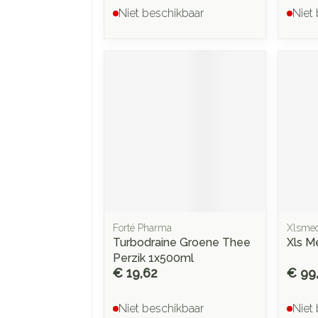
Niet beschikbaar
Niet
Forté Pharma
Xlsmed
Turbodraine Groene Thee
Xls M
Perzik 1x500ml
€ 19,62
€ 99
Niet beschikbaar
Niet