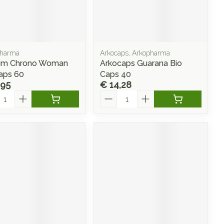
Doffe huid
 penselen en
Arm
r
svoorwerpen
Toon meer
Elleboog
Haar
 - oogpotlood
Enkel en voet
Zelfbruiner
en - decubitis
Pharma
Arkocaps, Arkopharma
Toon meer
lim Chrono Woman
Arkocaps Guarana Bio
er
aduw
aps 60
Caps 40
,95
€ 14,28
er
Scheren
l
Aantal
ys en -druppels
CBD