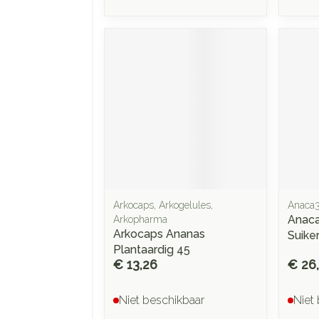
Arkocaps, Arkogelules,
Anaca
Anaca
Arkopharma
Arkocaps Ananas
Suike
Plantaardig 45
€ 13,26
€ 26
Niet beschikbaar
Niet