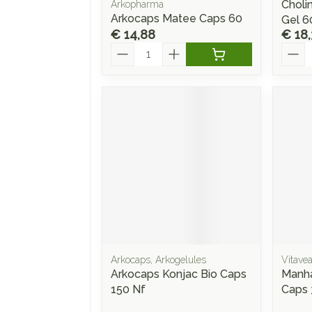
Cholin
Arkopharma
Arkocaps Matee Caps 60
Gel 6
€ 14,88
€ 18
Aantal
Aanta
Arkocaps, Arkogelules
Vitave
Arkocaps Konjac Bio Caps
Manha
150 Nf
Caps 