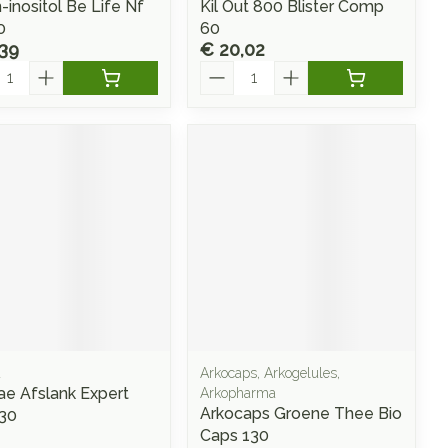
-inositol Be Life Nf
Kil Out 800 Blister Comp
0
60
,39
€ 20,02
l
Aantal
a
Arkocaps, Arkogelules,
e Afslank Expert
Arkopharma
Arkocaps Groene Thee Bio
30
Caps 130