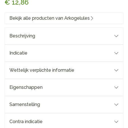
€ 12,86
Bekijk alle producten van Arkogelules
Beschrijving
Indicatie
eliminatiefuncties van het organisme
goede werking
van de lever
Wettelijk verplichte informatie
Eigenschappen
Samenstelling
Ingrediënten
gewichtsverlies te bevorderen in het kader van
een vermageringsdieet, als aanvulling op
Poeder (integraal totum) van Orthosiphonblad*
Contra indicatie
dieetmaatregelen
(Orthosiphon stamineus).