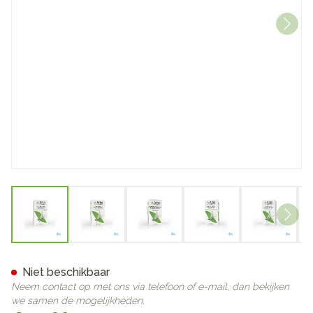
View larger image
View larger image
View larger image
View larger image
View lar
Arkocaps Ortosiphon Plantaa
Niet beschikbaar
Neem contact op met ons via telefoon of e-mail, dan bekijken
we samen de mogelijkheden.