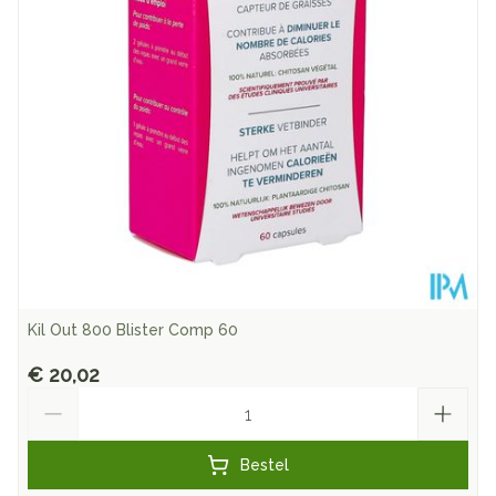
Dieetbeperkingen
Vegan
Kamertemperatuur (15°C -
Behoud
25°C)
Kil Out 800 Blister Comp 60
€ 20,02
Aantal
Bestel