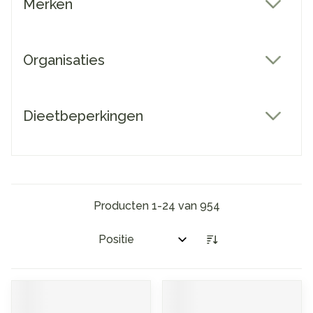
Merken
filter
Organisaties
filter
Dieetbeperkingen
filter
Producten
1
-
24
van
954
Sorteer op: