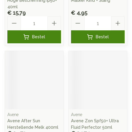
Hoge Bescherming Ip50+
Masker Kind + Slang
40ml
€ 15,79
€ 4,95
Aantal
Aantal
Bestel
Bestel
Avene
Avene
Avene After Sun
Avene Zon Spf50+ Ultra
Herstellende Melk 400ml
Fluid Perfector 50ml