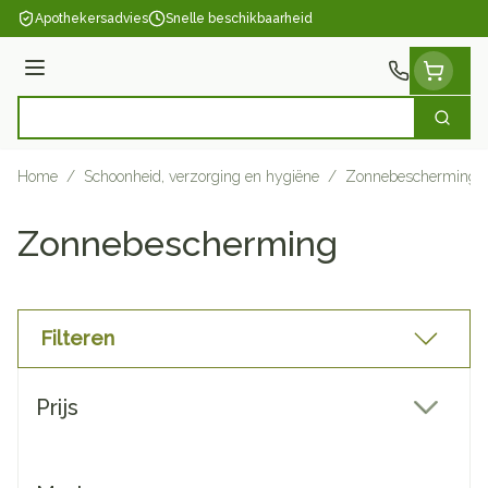
Ga naar de inhoud
Apothekersadvies
Snelle beschikbaarheid
Menu
Zoek
Product, merk, categorie...
Home
/
Schoonheid, verzorging en hygiëne
/
Zonnebescherming
Zonnebescherming
Filteren
Doorgaan naar productlijst
Prijs
filter