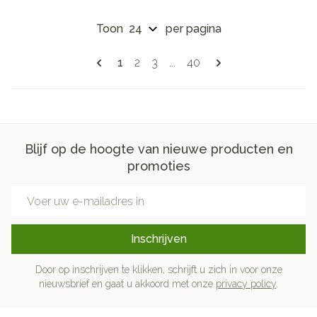
Toon
per pagina
Pagina's
U lees momenteel pagina
Pagina
Pagina
Pagina
1
2
3
...
40
Blijf op de hoogte van nieuwe producten en
promoties
E-mail adres
Inschrijven
Door op inschrijven te klikken, schrijft u zich in voor onze
nieuwsbrief en gaat u akkoord met onze
privacy policy
.