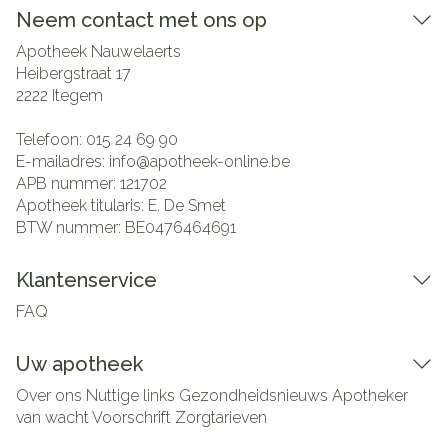
Neem contact met ons op
Apotheek Nauwelaerts
Heibergstraat 17
2222
Itegem
Telefoon:
015 24 69 90
E-mailadres:
info@
apotheek-online.be
APB nummer:
121702
Apotheek titularis:
E. De Smet
BTW nummer:
BE0476464691
Klantenservice
FAQ
Uw apotheek
Over ons
Nuttige links
Gezondheidsnieuws
Apotheker
van wacht
Voorschrift
Zorgtarieven