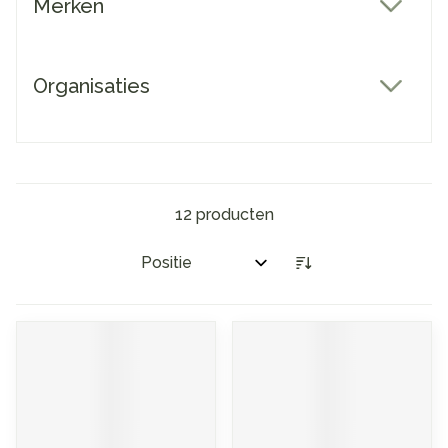
Merken
filter
Organisaties
filter
12
producten
Sorteer op: