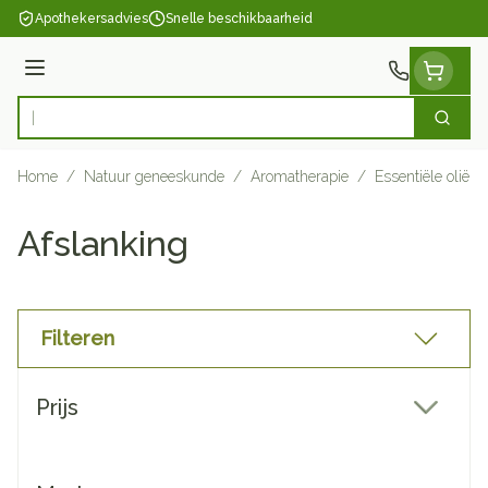
Ga naar de inhoud
Apothekersadvies
Snelle beschikbaarheid
Menu
Zoek
Product, merk, categorie...
Home
/
Natuur geneeskunde
/
Aromatherapie
/
Essentiële oliën
Afslanking
Filteren
Doorgaan naar productlijst
Prijs
filter