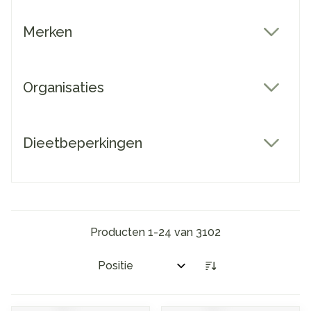
Merken
filter
Organisaties
filter
Dieetbeperkingen
filter
Producten
1
-
24
van
3102
Sorteer op: