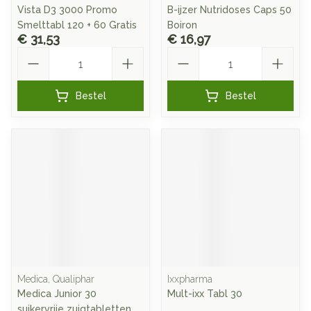
Vista D3 3000 Promo
B-ijzer Nutridoses Caps 50
Smelttabl 120 + 60 Gratis
Boiron
€ 31,53
€ 16,97
Aantal
Aantal
Bestel
Bestel
Medica, Qualiphar
Ixxpharma
Medica Junior 30
Mult-ixx Tabl 30
suikervrije zuigtabletten