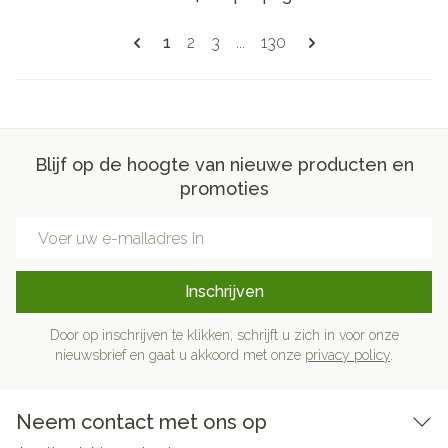
Pagina's
U lees momenteel pagina
Pagina
Pagina
Pagina
1
2
3
...
130
Blijf op de hoogte van nieuwe producten en
promoties
E-mail adres
Inschrijven
Door op inschrijven te klikken, schrijft u zich in voor onze
nieuwsbrief en gaat u akkoord met onze
privacy policy
.
Neem contact met ons op