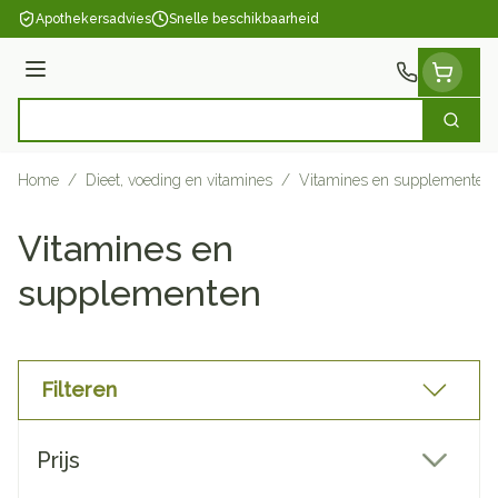
Ga naar de inhoud
Apothekersadvies
Snelle beschikbaarheid
Menu
Zoek
Product, merk, categorie...
Home
/
Dieet, voeding en vitamines
/
Vitamines en supplementen
Vitamines en
supplementen
Filteren
Doorgaan naar productlijst
Prijs
filter