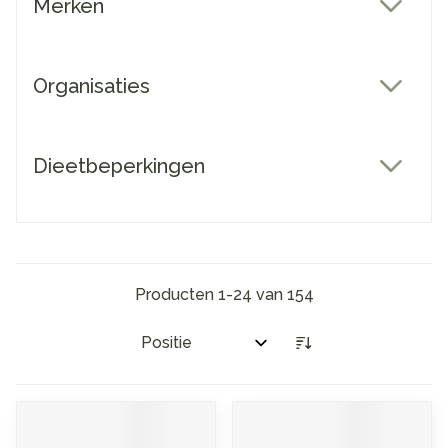
Merken
filter
Organisaties
filter
Dieetbeperkingen
filter
Producten
1
-
24
van
154
Sorteer op: