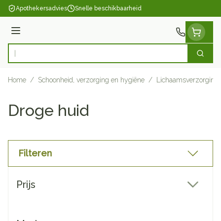
Ga naar de inhoud
Apothekersadvies
Snelle beschikbaarheid
Menu
Zoek
Product, merk, categorie...
Home
/
Schoonheid, verzorging en hygiëne
/
Lichaamsverzorging
Droge huid
Filteren
Doorgaan naar productlijst
Prijs
filter