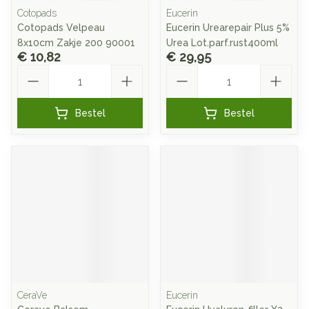
Cotopads
Eucerin
Cotopads Velpeau
Eucerin Urearepair Plus 5%
8x10cm Zakje 200 90001
Urea Lot.parf.rust400ml
€ 10,82
€ 29,95
Aantal
Aantal
Bestel
Bestel
CeraVe
Eucerin