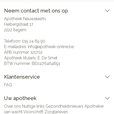
Neem contact met ons op
Apotheek Nauwelaerts
Heibergstraat 17
2222
Itegem
Telefoon:
015 24 69 90
E-mailadres:
info@
apotheek-online.be
APB nummer:
121702
Apotheek titularis:
E. De Smet
BTW nummer:
BE0476464691
Klantenservice
FAQ
Uw apotheek
Over ons
Nuttige links
Gezondheidsnieuws
Apotheker
van wacht
Voorschrift
Zorgtarieven