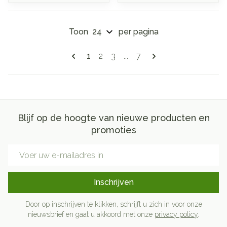
Toon
per pagina
Pagina's
U lees momenteel pagina
Pagina
Pagina
Pagina
1
2
3
...
7
Blijf op de hoogte van nieuwe producten en
promoties
E-mail adres
Inschrijven
Door op inschrijven te klikken, schrijft u zich in voor onze
nieuwsbrief en gaat u akkoord met onze
privacy policy
.