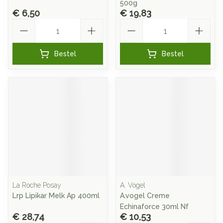
500g
€ 6,50
€ 19,83
Aantal
Aantal
Bestel
Bestel
La Roche Posay
A. Vogel
Lrp Lipikar Melk Ap 400ml
A.vogel Creme
Echinaforce 30ml Nf
€ 28,74
€ 10,53