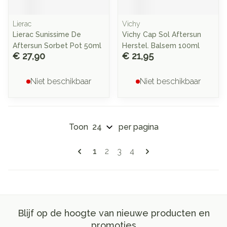
Lierac
Vichy
Lierac Sunissime De
Vichy Cap Sol Aftersun
Aftersun Sorbet Pot 50ml
Herstel. Balsem 100ml
€ 27,90
€ 21,95
Niet beschikbaar
Niet beschikbaar
Toon
per pagina
Pagina's
U lees momenteel pagina
Pagina
Pagina
Pagina
1
2
3
4
Blijf op de hoogte van nieuwe producten en
promoties