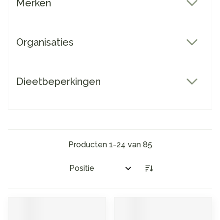
Merken
filter
Organisaties
filter
Dieetbeperkingen
filter
Producten
1
-
24
van
85
Sorteer op: