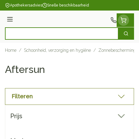
Ga naar de inhoud
Apothekersadvies
Snelle beschikbaarheid
Menu
Zoek
Product, merk, categorie...
Home
/
Schoonheid, verzorging en hygiëne
/
Zonnebescherming
Aftersun
Filteren
Doorgaan naar productlijst
Prijs
filter