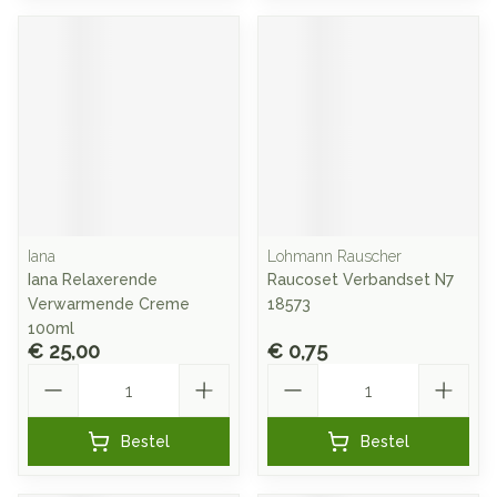
Iana
Lohmann Rauscher
Iana Relaxerende
Raucoset Verbandset N7
Verwarmende Creme
18573
100ml
€ 25,00
€ 0,75
Aantal
Aantal
Bestel
Bestel