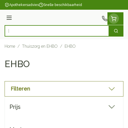
Ga naar de inhoud
Apothekersadvies
Snelle beschikbaarheid
Menu
Zoek
Product, merk, categorie...
Home
/
Thuiszorg en EHBO
/
EHBO
EHBO
Filteren
Doorgaan naar productlijst
Prijs
filter