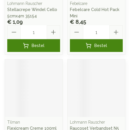
Lohmann Rauscher
Febelcare
Stellacrepe Windel Cello
Febelcare Cold Hot Pack
5cmx4m 35154
Mini
€ 1,09
€ 8,45
Aantal
Aantal
Bestel
Bestel
Tilman
Lohmann Rauscher
Flexicream Creme 100ml
Raucoset Verbandset N5