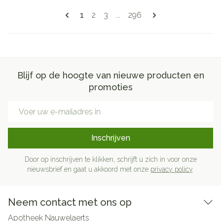
Pagina's
U lees momenteel pagina
Pagina
Pagina
Pagina
1
2
3
...
296
Blijf op de hoogte van nieuwe producten en
promoties
E-mail adres
Inschrijven
Door op inschrijven te klikken, schrijft u zich in voor onze
nieuwsbrief en gaat u akkoord met onze
privacy policy
.
Neem contact met ons op
Apotheek Nauwelaerts