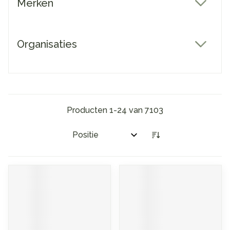
Merken
filter
Organisaties
filter
Producten
1
-
24
van
7103
Sorteer op: