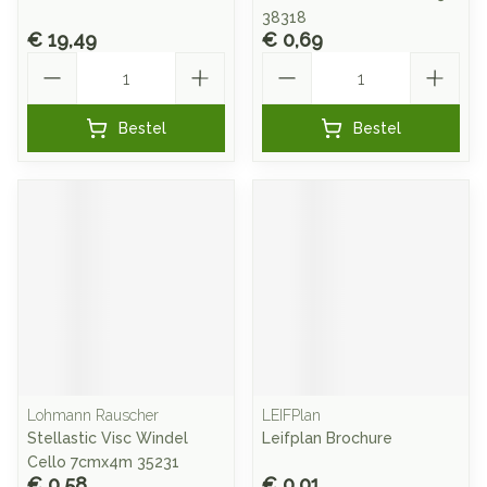
38318
€ 19,49
€ 0,69
Aantal
Aantal
Bestel
Bestel
Lohmann Rauscher
LEIFPlan
Stellastic Visc Windel
Leifplan Brochure
Cello 7cmx4m 35231
€ 0,58
€ 0,01