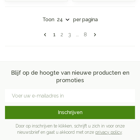
Toon
per pagina
Pagina's
U lees momenteel pagina
Pagina
Pagina
Pagina
1
2
3
...
8
Blijf op de hoogte van nieuwe producten en
promoties
E-mail adres
Inschrijven
Door op inschrijven te klikken, schrijft u zich in voor onze
nieuwsbrief en gaat u akkoord met onze
privacy policy
.