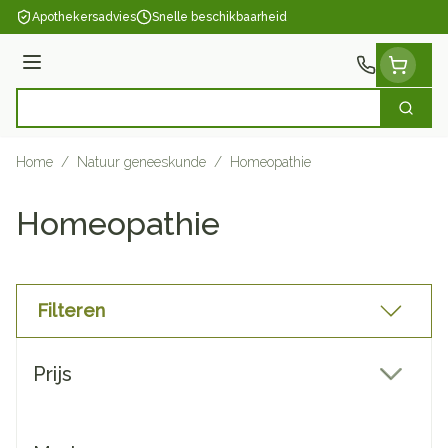
Ga naar de inhoud
Apothekersadvies
Snelle beschikbaarheid
Menu
Zoek
Product, merk, categorie...
Home
/
Natuur geneeskunde
/
Homeopathie
Homeopathie
Filteren
Doorgaan naar productlijst
Prijs
filter