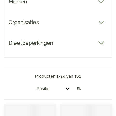
Merken
filter
Organisaties
filter
Dieetbeperkingen
filter
Producten
1
-
24
van
181
Sorteer op: