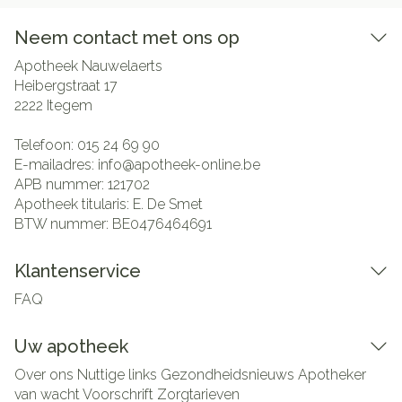
Neem contact met ons op
Apotheek Nauwelaerts
Heibergstraat 17
2222
Itegem
Telefoon:
015 24 69 90
E-mailadres:
info@
apotheek-online.be
APB nummer:
121702
Apotheek titularis:
E. De Smet
BTW nummer:
BE0476464691
Klantenservice
FAQ
Uw apotheek
Over ons
Nuttige links
Gezondheidsnieuws
Apotheker
van wacht
Voorschrift
Zorgtarieven