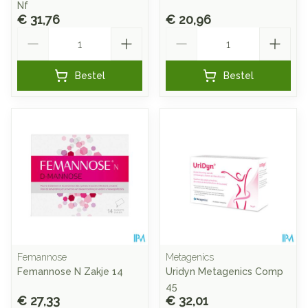
Nf
€ 31,76
€ 20,96
Aantal
Aantal
Bestel
Bestel
Femannose
Metagenics
Femannose N Zakje 14
Uridyn Metagenics Comp
45
€ 27,33
€ 32,01