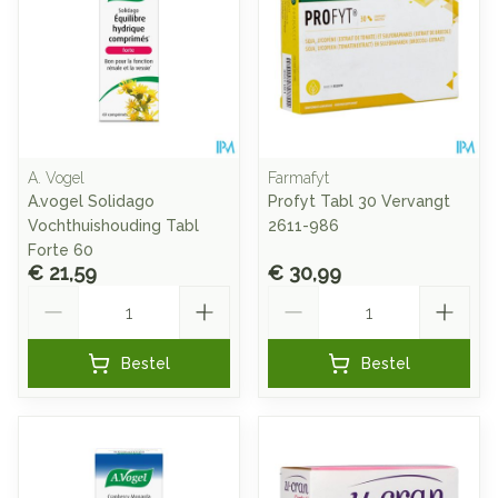
A. Vogel
Farmafyt
A.vogel Solidago
Profyt Tabl 30 Vervangt
Vochthuishouding Tabl
2611-986
Forte 60
€ 21,59
€ 30,99
Aantal
Aantal
Bestel
Bestel