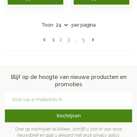
Toon
per pagina
Pagina's
U lees momenteel pagina
Pagina
Pagina
Pagina
1
2
3
...
5
Blijf op de hoogte van nieuwe producten en
promoties
E-mail adres
Inschrijven
Door op inschrijven te klikken, schrijft u zich in voor onze
nieuwsbrief en gaat u akkoord met onze
privacy policy
.