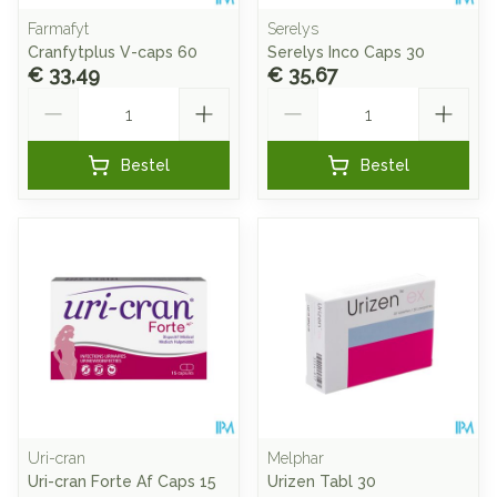
Farmafyt
Serelys
Cranfytplus V-caps 60
Serelys Inco Caps 30
€ 33,49
€ 35,67
Aantal
Aantal
Bestel
Bestel
Uri-cran
Melphar
Uri-cran Forte Af Caps 15
Urizen Tabl 30