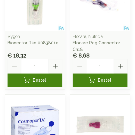
Vygon
Flocare, Nutricia
Bionector Tko 0083801e
Flocare Peg Connector
Ch18
€ 18,32
€ 8,68
Aantal
Aantal
Bestel
Bestel