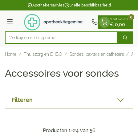
Dia 1 van 1
Ga naar de inhoud
Apothekersadvies
Snelle beschikbaarheid
0
0 artikelen
Menu
€ 0,00
Medic
Zoek
Product, merk, categorie...
Home
/
Thuiszorg en EHBO
/
Sondes, baxters en catheters
/
Acc
Accessoires voor sondes
Filteren
Producten
1
-
24
van
56