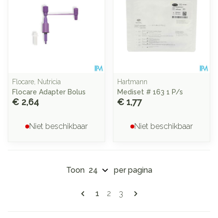
Flocare, Nutricia
Hartmann
Flocare Adapter Bolus
Mediset # 163 1 P/s
€ 2,64
€ 1,77
Niet beschikbaar
Niet beschikbaar
Toon
per pagina
Pagina's
U lees momenteel pagina
Pagina
Pagina
1
2
3