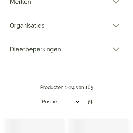
Merken
filter
Organisaties
filter
Dieetbeperkingen
filter
Producten
1
-
24
van
165
Sorteer op: