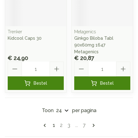
Trenker
Metagenics
Kidcool Caps 30
Ginkgo Biloba Tabl
90x60mg 1647
Metagenics
€ 24,90
€ 20,87
Aantal
Aantal
Bestel
Bestel
Toon
per pagina
Pagina's
U lees momenteel pagina
Pagina
Pagina
Pagina
1
2
3
...
7