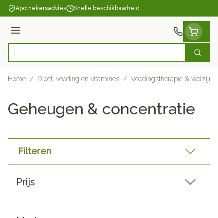
Ga naar de inhoud
Apothekersadvies
Snelle beschikbaarheid
Menu
Zoek
Product, merk, categorie...
Home
/
Dieet, voeding en vitamines
/
Voedingstherapie & welzijn
Geheugen & concentratie
Filteren
Doorgaan naar productlijst
Prijs
filter