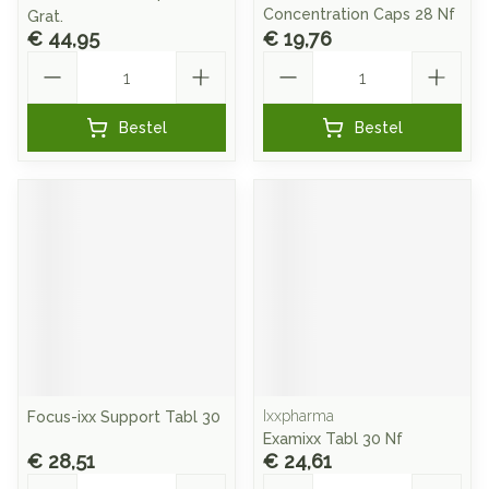
Concentration Caps 28 Nf
Grat.
€ 44,95
€ 19,76
Aantal
Aantal
Bestel
Bestel
Ixxpharma
Focus-ixx Support Tabl 30
Examixx Tabl 30 Nf
€ 28,51
€ 24,61
Aantal
Aantal