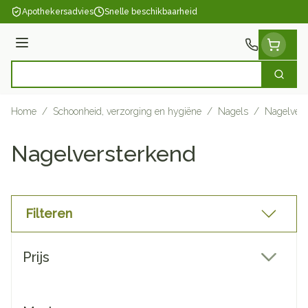
Ga naar de inhoud
Apothekersadvies
Snelle beschikbaarheid
Menu
Zoek
Product, merk, categorie...
Home
/
Schoonheid, verzorging en hygiëne
/
Nagels
/
Nagelvers
Nagelversterkend
Filteren
Doorgaan naar productlijst
Prijs
filter