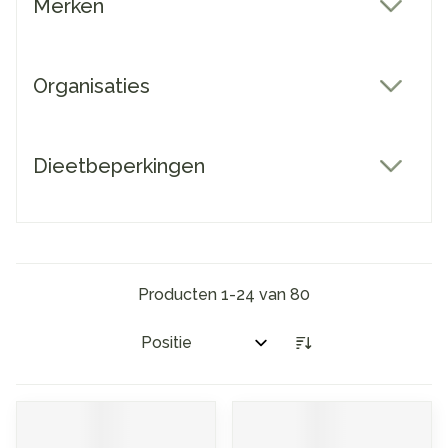
Merken
filter
Organisaties
filter
Dieetbeperkingen
filter
Producten
1
-
24
van
80
Sorteer op: