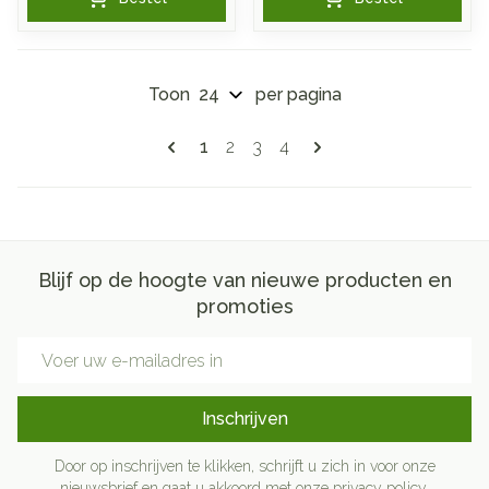
Toon
per pagina
Pagina's
U lees momenteel pagina
Pagina
Pagina
Pagina
1
2
3
4
Blijf op de hoogte van nieuwe producten en
promoties
E-mail adres
Inschrijven
Door op inschrijven te klikken, schrijft u zich in voor onze
nieuwsbrief en gaat u akkoord met onze
privacy policy
.