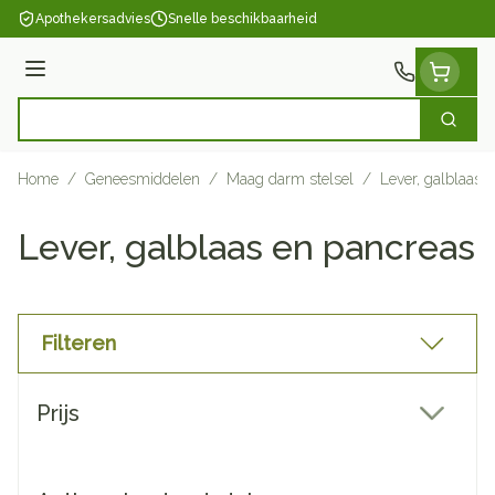
Ga naar de inhoud
Apothekersadvies
Snelle beschikbaarheid
Menu
Zoek
Product, merk, categorie...
Home
/
Geneesmiddelen
/
Maag darm stelsel
/
Lever, galblaas 
Lever, galblaas en pancreas
Filteren
Doorgaan naar productlijst
Prijs
filter