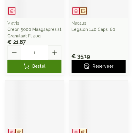
Geneesmiddel
Geneesmiddel
Op voorschrift
Viatris
Madaus
Creon 5000 Maagsapresist
Legalon 140 Caps. 60
Granulaat Fl 20g
€ 21,87
Aantal
€ 35,19
Bestel
Reserveer
Geneesmiddel
Op voorschrift
Geneesmiddel
Op voorschrift