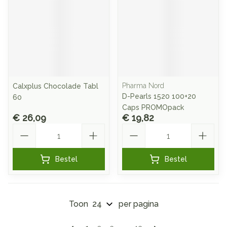
Pharma Nord
Calxplus Chocolade Tabl
D-Pearls 1520 100+20
60
Caps PROMOpack
€ 26,09
€ 19,82
Aantal
Aantal
Bestel
Bestel
Toon
per pagina
Pagina's