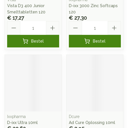
Vista D3 400 Junior
D-ixx 3000 Zinc Softcaps
Smelttabletten 120
120
€ 17,27
€ 27,30
Aantal
Aantal
Bestel
Bestel
Ixxpharma
Dcure
D-ixx Ultra 10ml
Ad Cure Oplossing 10ml