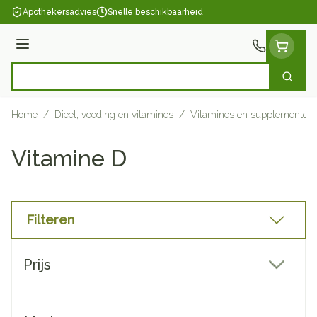
Ga naar de inhoud
Apothekersadvies
Snelle beschikbaarheid
Menu
Zoek
Product, merk, categorie...
Home
/
Dieet, voeding en vitamines
/
Vitamines en supplementen
Vitamine D
Filteren
Doorgaan naar productlijst
Prijs
filter