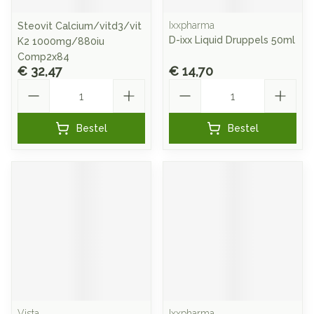
Ixxpharma
Steovit Calcium/vitd3/vit
D-ixx Liquid Druppels 50ml
K2 1000mg/880iu
Comp2x84
€ 32,47
€ 14,70
Aantal
Aantal
Bestel
Bestel
Vista
Ixxpharma