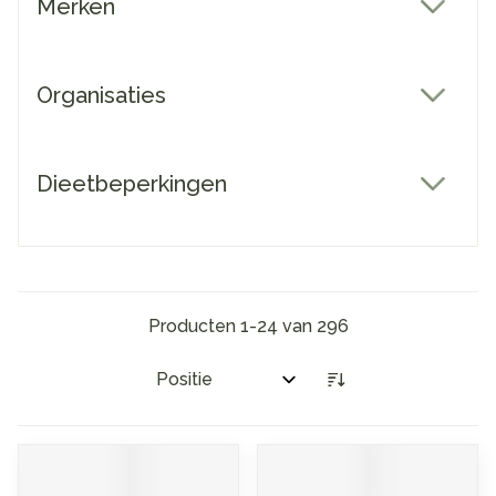
Merken
filter
Organisaties
filter
Dieetbeperkingen
filter
Producten
1
-
24
van
296
Sorteer op: