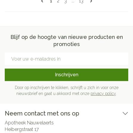
U lees momenteel pagina
Pagina
Pagina
Pagina
1
2
3
...
13
Blijf op de hoogte van nieuwe producten en
promoties
E-mail adres
Inschrijven
Door op inschrijven te klikken, schrijft u zich in voor onze
nieuwsbrief en gaat u akkoord met onze
privacy policy
.
Neem contact met ons op
Apotheek Nauwelaerts
Heibergstraat 17