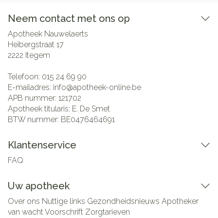
Neem contact met ons op
Apotheek Nauwelaerts
Heibergstraat 17
2222
Itegem
Telefoon:
015 24 69 90
E-mailadres:
info@
apotheek-online.be
APB nummer:
121702
Apotheek titularis:
E. De Smet
BTW nummer:
BE0476464691
Klantenservice
FAQ
Uw apotheek
Over ons
Nuttige links
Gezondheidsnieuws
Apotheker
van wacht
Voorschrift
Zorgtarieven