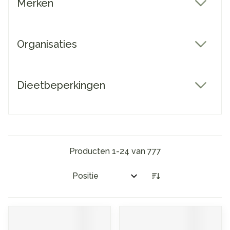
Merken
filter
Organisaties
filter
Dieetbeperkingen
filter
Producten
1
-
24
van
777
Sorteer op: