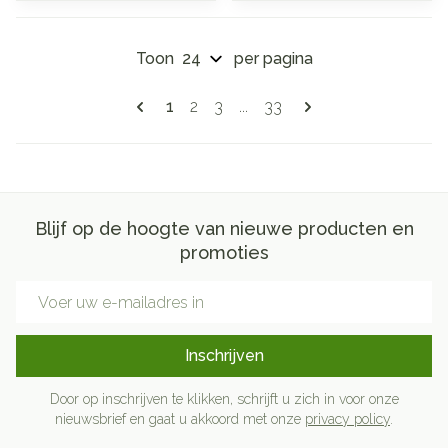
Toon
per pagina
Pagina's
U lees momenteel pagina
Pagina
Pagina
Pagina
1
2
3
...
33
Blijf op de hoogte van nieuwe producten en
promoties
E-mail adres
Inschrijven
Door op inschrijven te klikken, schrijft u zich in voor onze
nieuwsbrief en gaat u akkoord met onze
privacy policy
.