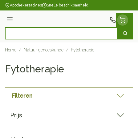
Ga naar de inhoud
Apothekersadvies
Snelle beschikbaarheid
Menu
Zoek
Product, merk, categorie...
Home
/
Natuur geneeskunde
/
Fytotherapie
Fytotherapie
Filteren
Doorgaan naar productlijst
Prijs
filter