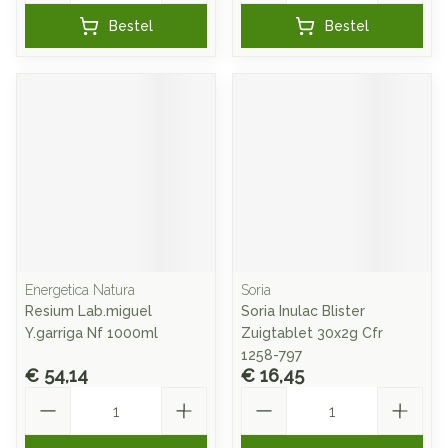
Bestel
Bestel
Energetica Natura
Soria
Resium Lab.miguel
Soria Inulac Blister
Y.garriga Nf 1000ml
Zuigtablet 30x2g Cfr
1258-797
€ 54,14
€ 16,45
Aantal
Aantal