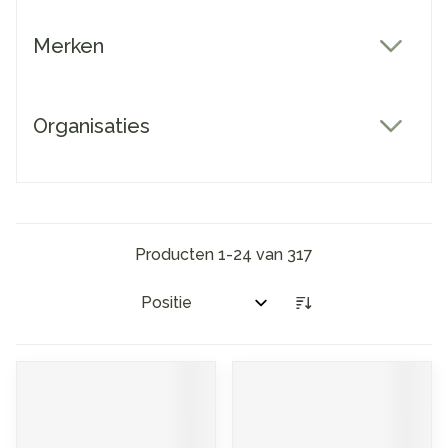
Merken
filter
Organisaties
filter
Producten
1
-
24
van
317
Sorteer op: