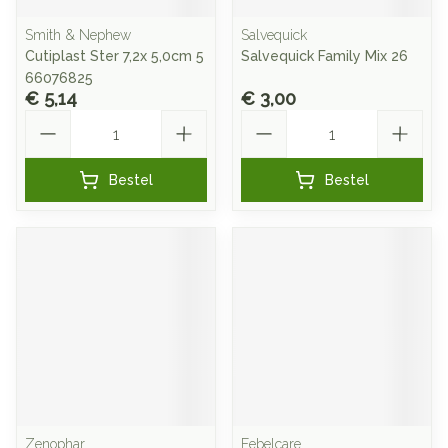
Smith & Nephew
Salvequick
Cutiplast Ster 7,2x 5,0cm 5
Salvequick Family Mix 26
66076825
€ 5,14
€ 3,00
Aantal
Aantal
Bestel
Bestel
Zenophar
Febelcare