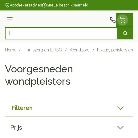
Ga naar de inhoud
Apothekersadvies
Snelle beschikbaarheid
Menu
Zoek
Product, merk, categorie...
Home
/
Thuiszorg en EHBO
/
Wondzorg
/
Fixatie, pleisters en s
Voorgesneden
wondpleisters
Filteren
Doorgaan naar productlijst
Prijs
filter