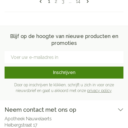
U lees momenteel pagina
Pagina
Pagina
Pagina
1
2
3
...
14
Blijf op de hoogte van nieuwe producten en
promoties
E-mail adres
Inschrijven
Door op inschrijven te klikken, schrijft u zich in voor onze
nieuwsbrief en gaat u akkoord met onze
privacy policy
.
Neem contact met ons op
Apotheek Nauwelaerts
Heibergstraat 17