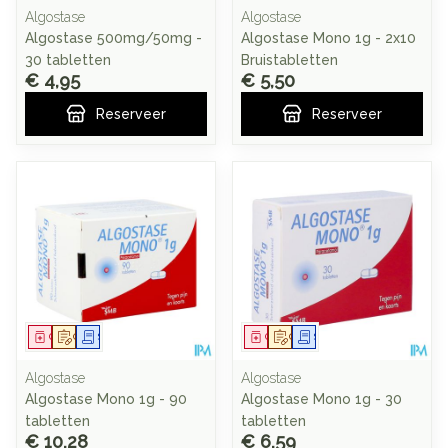
Algostase
Algostase
Algostase 500mg/50mg -
Algostase Mono 1g - 2x10
30 tabletten
Bruistabletten
€ 4,95
€ 5,50
Reserveer
Reserveer
Geneesmiddel
Op voorschrift
Schriftelijke aanvraag
Geneesmiddel
Op voorschrift
Schriftelijke aanvraag
Algostase
Algostase
Algostase Mono 1g - 90
Algostase Mono 1g - 30
tabletten
tabletten
€ 10,28
€ 6,59