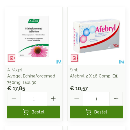
Geneesmiddel
Geneesmiddel
A. Vogel
Smb
A.vogel Echinaforcemed
Afebryl 2 X 16 Comp. Eff.
750mg Tabl 30
€ 17,85
€ 10,57
Aantal
Aantal
Bestel
Bestel