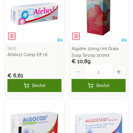
Geneesmiddel
Geneesmiddel
Smb
Algidrin 20mg/ml Orale
Afebryl Comp Eff 16
Susp Siroop 200ml
€ 10,89
Aantal
€ 6,61
Bestel
Bestel