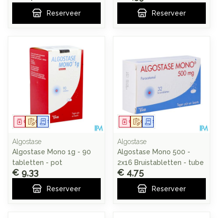
Reserveer
Reserveer
Geneesmiddel
Op voorschrift
Schriftelijke aanvraag
Geneesmiddel
Op voorschrift
Schriftelijke aanvraag
Algostase
Algostase
Algostase Mono 1g - 90
Algostase Mono 500 -
tabletten - pot
2x16 Bruistabletten - tube
€ 9,33
€ 4,75
Reserveer
Reserveer