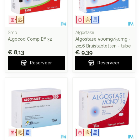
Geneesmiddel
Op voorschrift
Geneesmiddel
Op voorschrift
Schriftelijke aanvraag
Smb
Algostase
Algocod Comp Eff 32
Algostase 500mg/50mg -
2x16 Bruistabletten - tube
€ 8,13
€ 9,39
Reserveer
Reserveer
Geneesmiddel
Op voorschrift
Schriftelijke aanvraag
Geneesmiddel
Op voorschrift
Schriftelijke aanvraag