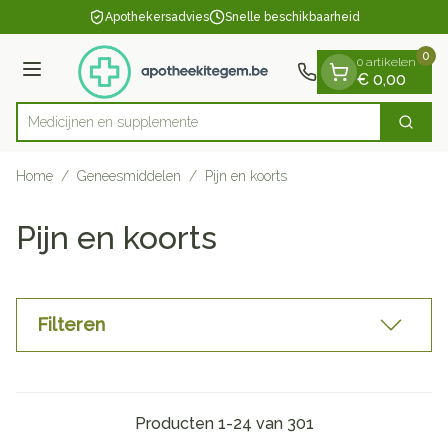
Dia 1 van 1
Ga naar de inhoud
Apothekersadvies
Snelle beschikbaarheid
0
0 artikelen
Menu
€ 0,00
Medi
Zoek
Product, merk, categorie...
Home
/
Geneesmiddelen
/
Pijn en koorts
Pijn en koorts
Filteren
Producten
1
-
24
van
301