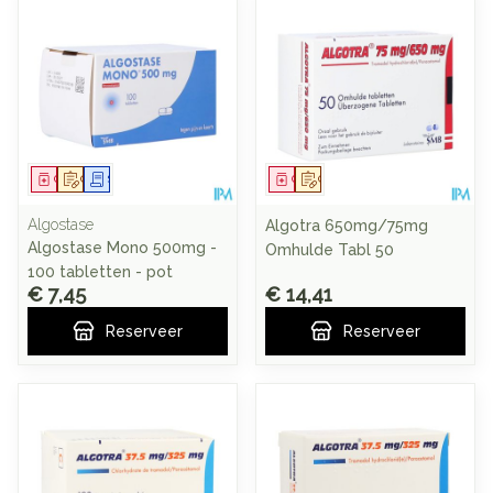
Geneesmiddel
Op voorschrift
Schriftelijke aanvraag
Geneesmiddel
Op voorschrift
Algostase
Algotra 650mg/75mg
Algostase Mono 500mg -
Omhulde Tabl 50
100 tabletten - pot
€ 7,45
€ 14,41
Reserveer
Reserveer