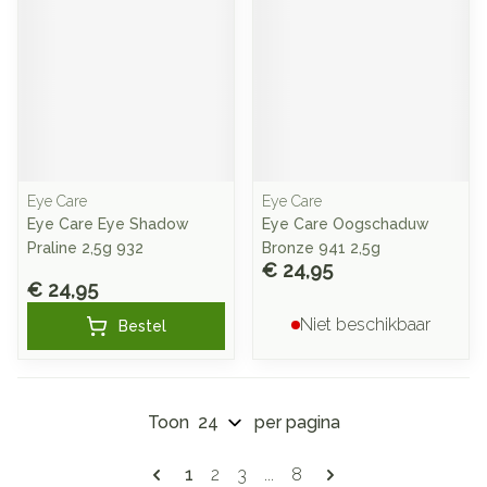
Eye Care
Eye Care
Eye Care Eye Shadow
Eye Care Oogschaduw
Praline 2,5g 932
Bronze 941 2,5g
€ 24,95
€ 24,95
Niet beschikbaar
Bestel
Toon
per pagina
Pagina's
U lees momenteel pagina
Pagina
Pagina
Pagina
1
2
3
...
8