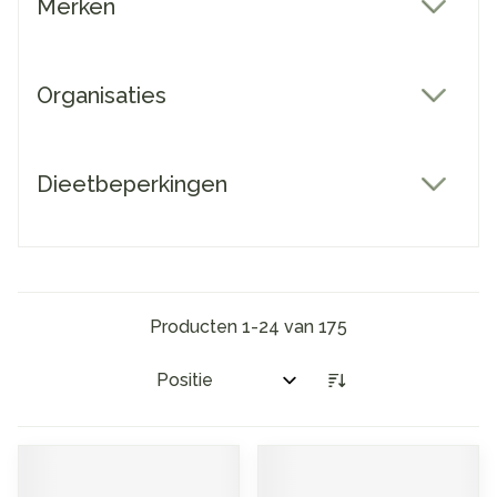
Merken
filter
Organisaties
filter
Dieetbeperkingen
filter
Producten
1
-
24
van
175
Sorteer op: