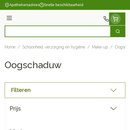
Ga naar de inhoud
Apothekersadvies
Snelle beschikbaarheid
Menu
Zoek
Product, merk, categorie...
Home
/
Schoonheid, verzorging en hygiëne
/
Make-up
/
Oogsch
Oogschaduw
Filteren
Doorgaan naar productlijst
Prijs
filter