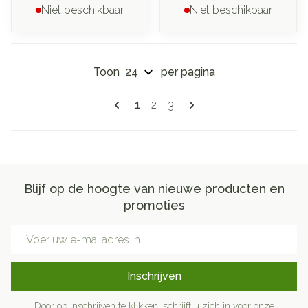
Niet beschikbaar
Niet beschikbaar
Toon
per pagina
Pagina's
U lees momenteel pagina
Pagina
Pagina
1
2
3
Blijf op de hoogte van nieuwe producten en
promoties
E-mail adres
Inschrijven
Door op inschrijven te klikken, schrijft u zich in voor onze