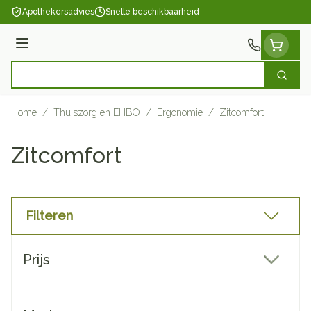
Ga naar de inhoud
Apothekersadvies
Snelle beschikbaarheid
Menu
Zoek
Product, merk, categorie...
Home
/
Thuiszorg en EHBO
/
Ergonomie
/
Zitcomfort
Zitcomfort
Filteren
Doorgaan naar productlijst
Prijs
filter