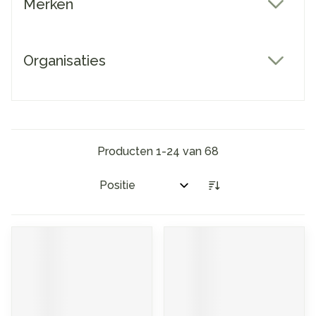
Merken
filter
Organisaties
filter
Producten
1
-
24
van
68
Sorteer op: