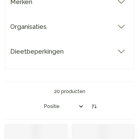
Merken
filter
Organisaties
filter
Dieetbeperkingen
filter
20
producten
Sorteer op: