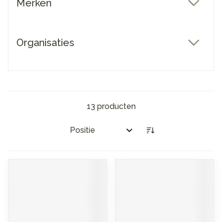
Merken
filter
Organisaties
filter
13
producten
Sorteer op: