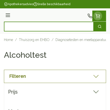
Ga naar de inhoud
Apothekersadvies
Snelle beschikbaarheid
Menu
Zoek
Product, merk, categorie...
Home
/
Thuiszorg en EHBO
/
Diagnosetesten en meetapparatuur
Alcoholtest
Filteren
Doorgaan naar productlijst
Prijs
filter