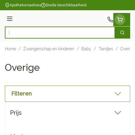
Ga naar de inhoud
Apothekersadvies
Snelle beschikbaarheid
Menu
Zoek
Product, merk, categorie...
Home
/
Zwangerschap en kinderen
/
Baby
/
Tandjes
/
Overige
Overige
Filteren
Doorgaan naar productlijst
Prijs
filter