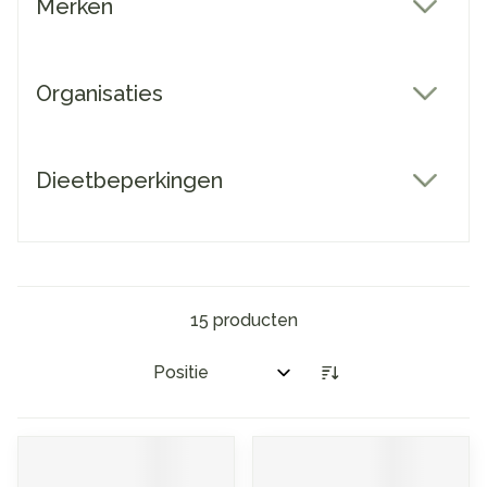
Merken
filter
Organisaties
filter
Dieetbeperkingen
filter
15
producten
Sorteer op: