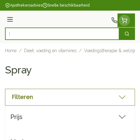
Ga naar de inhoud
Apothekersadvies
Snelle beschikbaarheid
Menu
Zoek
Product, merk, categorie...
Home
/
Dieet, voeding en vitamines
/
Voedingstherapie & welzijn
Spray
Filteren
Doorgaan naar productlijst
Prijs
filter