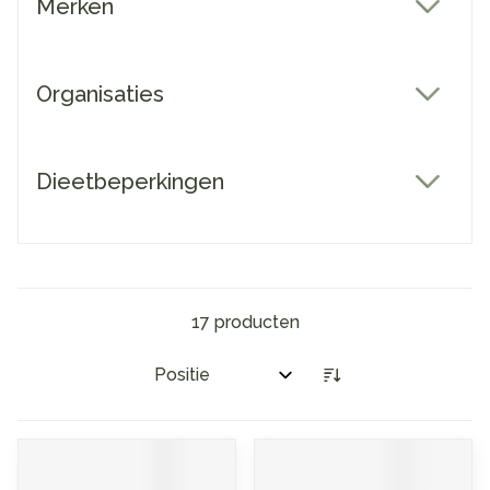
Merken
filter
Organisaties
filter
Dieetbeperkingen
filter
17
producten
Sorteer op: