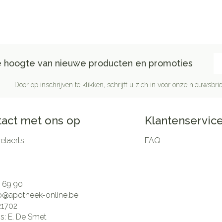
E-
de hoogte van nieuwe producten en promoties
Door op inschrijven te klikken, schrijft u zich in voor onze nieuwsb
act met ons op
Klantenservic
laerts
FAQ
 69 90
fo@
apotheek-online.be
21702
is:
E. De Smet