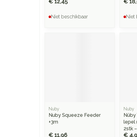
€ 12,45
€ 18
Niet beschikbaar
Niet
Nuby
Nuby
Nuby Squeeze Feeder
Nûby
+3m
lepel
2stk 
€ 11,96
€ 4,