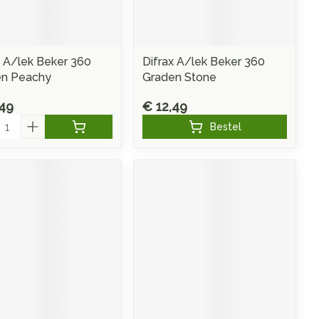
Doffe huid
 penselen en
Arm
r
svoorwerpen
Toon meer
Elleboog
Haar
 - oogpotlood
x A/lek Beker 360
Difrax A/lek Beker 360
Enkel en voet
Zelfbruiner
en - decubitis
en Peachy
Graden Stone
Toon meer
er
aduw
,49
€ 12,49
er
l
Scheren
Bestel
ys en -druppels
CBD