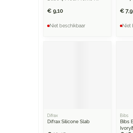
€ 9,10
€ 7,
Niet beschikbaar
Niet
Difrax
Bibs
Difrax Silicone Slab
Bibs 
Ivory