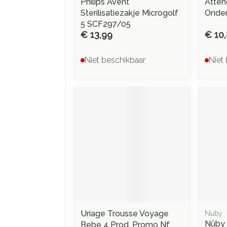
Philips Avent
Atten
Sterilisatiezakje Microgolf
Onder
5 SCF297/05
€ 13,99
€ 10
Niet beschikbaar
Niet
Uriage Trousse Voyage
Nuby
Nûby 
Bebe 4 Prod. Promo Nf