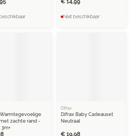
,95
€ 14,99
 beschikbaar
Niet beschikbaar
Difrax
 Warmtegevoelige
Difrax Baby Cadeauset
 met zachte rand -
Neutraal
– 3m+
98
€ 19,98