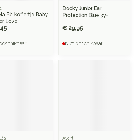
Dooky Junior Ear
a
la Bb Koffertje Baby
Protection Blue 3y+
er Love
,45
€ 29,95
 beschikbaar
Niet beschikbaar
Léa
Avent