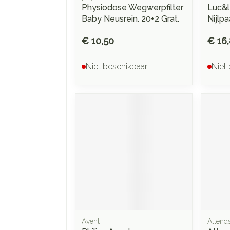
Physiodose Wegwerpfilter
Luc&l
Baby Neusrein. 20+2 Grat.
Nijlp
€ 10,50
€ 16
Niet beschikbaar
Niet
Avent
Attend