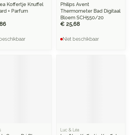
ea Koffertje Knuffel
Philips Avent
aard + Parfum
Thermometer Bad Digitaal
Bloem SCH550/20
,86
€ 25,68
 beschikbaar
Niet beschikbaar
s
Luc & Léa