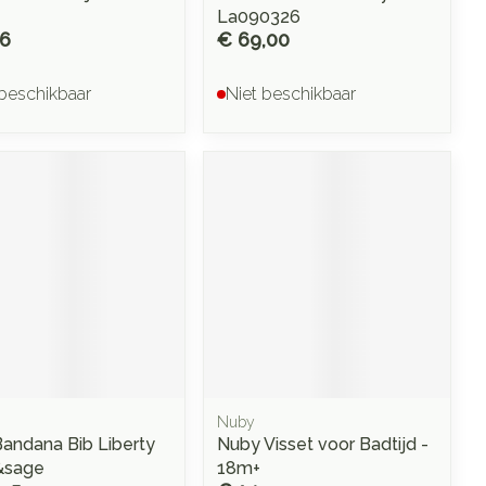
La090326
96
€ 69,00
 beschikbaar
Niet beschikbaar
Nuby
Bandana Bib Liberty
Nuby Visset voor Badtijd -
&sage
18m+