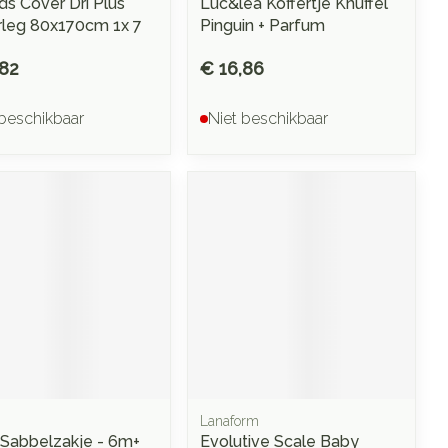
ds Cover Dri Plus
Luc&lea Koffertje Knuffel
leg 80x170cm 1x 7
Pinguin + Parfum
,82
€ 16,86
 beschikbaar
Niet beschikbaar
Lanaform
Sabbelzakje - 6m+
Evolutive Scale Baby