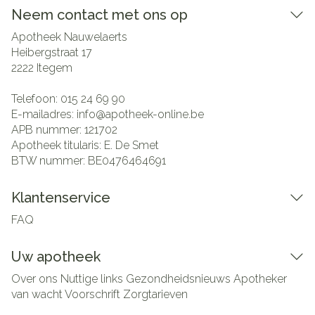
Neem contact met ons op
Apotheek Nauwelaerts
Heibergstraat 17
2222
Itegem
Telefoon:
015 24 69 90
E-mailadres:
info@
apotheek-online.be
APB nummer:
121702
Apotheek titularis:
E. De Smet
BTW nummer:
BE0476464691
Klantenservice
FAQ
Uw apotheek
Over ons
Nuttige links
Gezondheidsnieuws
Apotheker
van wacht
Voorschrift
Zorgtarieven