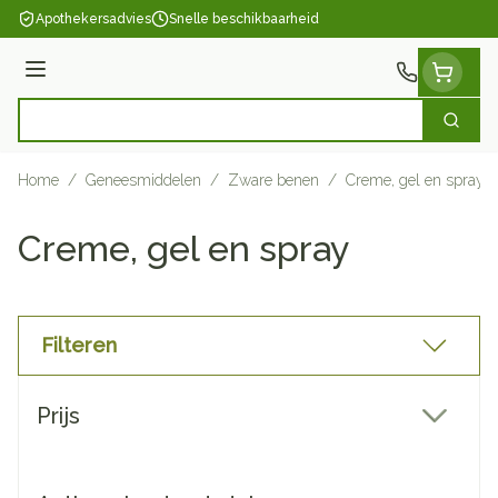
Ga naar de inhoud
Apothekersadvies
Snelle beschikbaarheid
Menu
Zoek
Product, merk, categorie...
Home
/
Geneesmiddelen
/
Zware benen
/
Creme, gel en spray
Creme, gel en spray
Filteren
Doorgaan naar productlijst
Prijs
filter