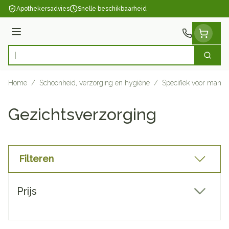
Ga naar de inhoud
Apothekersadvies
Snelle beschikbaarheid
Menu
Zoek
Product, merk, categorie...
Home
/
Schoonheid, verzorging en hygiëne
/
Specifiek voor mann
Gezichtsverzorging
Filteren
Doorgaan naar productlijst
Prijs
filter