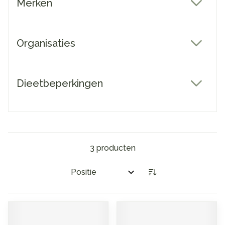
Merken
filter
Organisaties
filter
Dieetbeperkingen
filter
3
producten
Sorteer op: