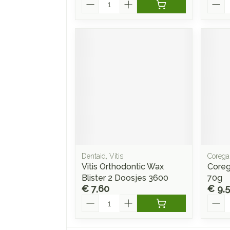
Aantal
Aanta
Dentaid, Vitis
Corega
Vitis Orthodontic Wax
Coreg
Blister 2 Doosjes 3600
70g
€ 7,60
€ 9,5
Aantal
Aanta