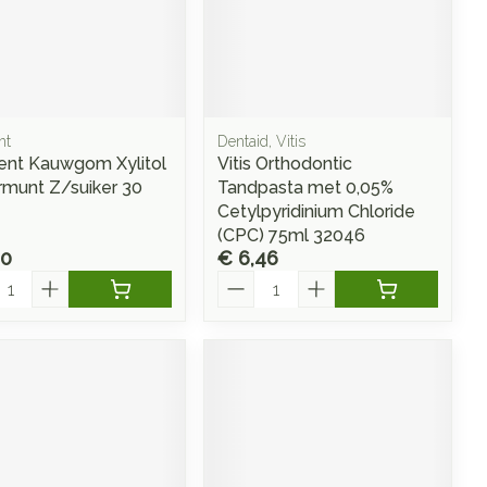
Doffe huid
 penselen en
Arm
r
svoorwerpen
Toon meer
Elleboog
Haar
 - oogpotlood
Enkel en voet
Zelfbruiner
en - decubitis
Toon meer
nt
Dentaid, Vitis
er
aduw
ent Kauwgom Xylitol
Vitis Orthodontic
er
munt Z/suiker 30
Tandpasta met 0,05%
Scheren
Cetylpyridinium Chloride
ys en -druppels
(CPC) 75ml 32046
40
€ 6,46
l
Aantal
CBD