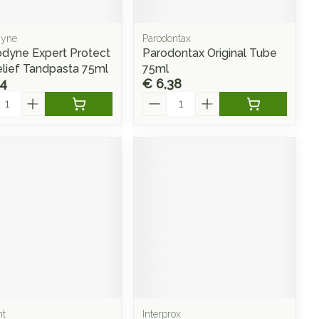
dyne
Parodontax
dyne Expert Protect
Parodontax Original Tube
elief Tandpasta 75ml
75ml
94
€ 6,38
l
Aantal
nt
Interprox