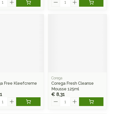
l
Aantal
Corega
a Free Kleefcreme
Corega Fresh Cleanse
Mousse 125ml
1
€ 8,31
l
Aantal