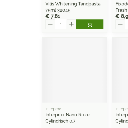
Vitis Whitening Tandpasta
Fixod
75ml 32045
Fresh
€ 7,81
€ 8,
Aantal
Aanta
Interprox
Interpr
Interprox Nano Roze
Inter
Cylindrisch 0.7
Cylind