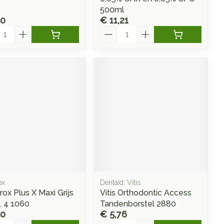
500ml
50
€ 11,21
l
Aantal
ox
Dentaid, Vitis
rox Plus X Maxi Grijs
Vitis Orthodontic Access
. 4 1060
Tandenborstel 2880
50
€ 5,76