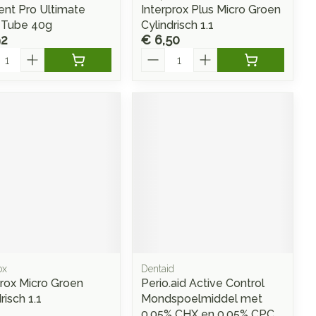
ent Pro Ultimate
Interprox Plus Micro Groen
 Tube 40g
Cylindrisch 1.1
92
€ 6,50
l
Aantal
ox
Dentaid
prox Micro Groen
Perio.aid Active Control
risch 1.1
Mondspoelmiddel met
0,05% CHX en 0,05% CPC