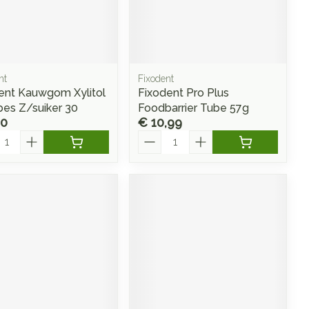
nt
Fixodent
ent Kauwgom Xylitol
Fixodent Pro Plus
es Z/suiker 30
Foodbarrier Tube 57g
40
€ 10,99
l
Aantal